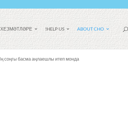
F
ХЕЗМӘТЛӘРЕ
!
HELP US
ABOUT CHO
A
C
E
B
O
O
K
Иң соңгы басма аңлаешлы итеп монда: