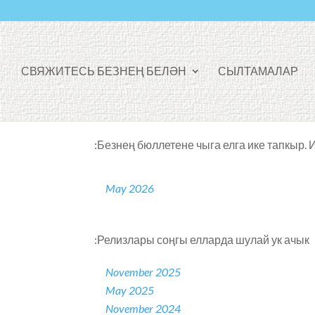
СВЯЖИТЕСЬ БЕЗНЕҢ БЕЛӘН
СЫЛТАМАЛАР
Безнең бюллетене чыга елга ике тапкыр. 
May 2026
Релизлары соңгы елларда шулай ук ачык:
November 2025
May 2025
November 2024