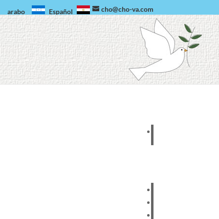
cho@cho-va.com
arabo
Español