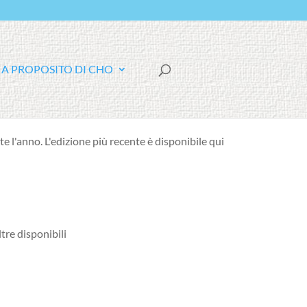
F
A PROPOSITO DI CHO
A
C
E
B
O
O
K
 l'anno. L'edizione più recente è disponibile qui:
tre disponibili: