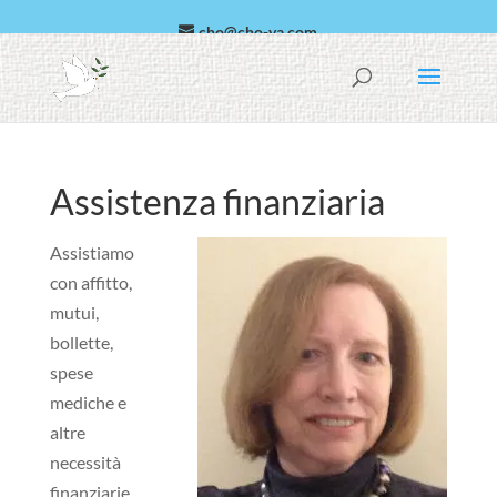
cho@cho-va.com
arabo
Español
Assistenza finanziaria
Assistiamo
con affitto,
mutui,
bollette,
spese
mediche e
altre
necessità
finanziarie