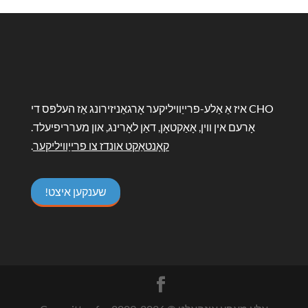
CHO איז אַ אַלע-פרייַוויליקער אָרגאַניזירונג אַז העלפּס די
אָרעם אין ווין, אָאַקטאָן, דאַן לאָרינג, און מערריפיעלד.
קאָנטאַקט אונדז צו פרייַוויליקער
.
שענקען איצט!