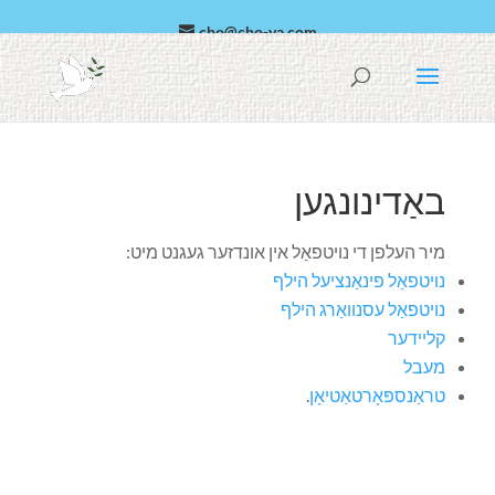
cho@cho-va.com
אַראַביש
español
באַדינונגען
מיר העלפן די נויטפאַל אין אונדזער געגנט מיט:
נויטפאַל פינאַנציעל הילף
נויטפאַל עסנוואַרג הילף
קליידער
מעבל
טראַנספּאָרטאַטיאָן
.