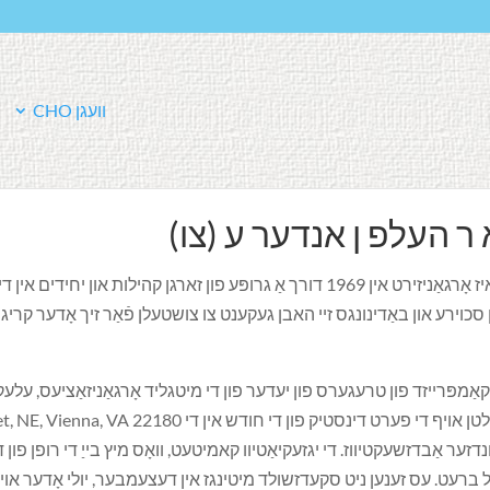
F
וועגן CHO
A
C
E
B
O
O
K
ר העלפ ן אנדער ע (צו)
CHO איז אַן אַלע-פרייַוויליקער אָרגאַניזאַציע וואָס איז אָרגאַניזירט אין 1969 דורך אַ גרופ
ון סכוירע און באַדינונגס זיי האבן געקענט צו צושטעלן פֿאַר זיך אָדער קרי
ס קאַמפּרייזד פון טרעגערס פון יעדער פון די מיטגליד אָרגאַניזאַציעס, על
ן אויף די פערט דינסטיק פון די חודש אין די
et, NE, Vienna, VA 22180
דזער אַבדזשעקטיווז. די יגזעקיאַטיוו קאמיטעט, וואָס מיץ בייַ די רופן פון 
נען ניט סקעדזשולד מיטינגז אין דעצעמבער, יולי אָדער אויגוסט. די CHO פינאַנציעל יאָר הייבט 