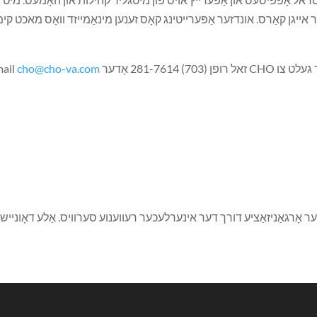
ר אייגן קאַרס. אונדזער אַפּערייטינג קאָס זענען מינאַמייזד וואָס מאכט קי
281 אָדער email
cho@cho-va.com