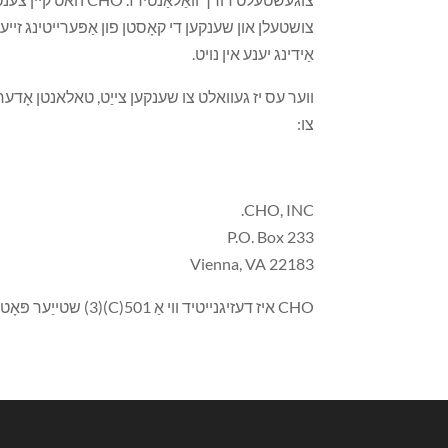
צושטעלן און שענקען די קאָסטן פון אַפּערייטינג זייע
אַידינג יענע אין נויט.
ווער עס יז געוואלט צו שענקען צייַט, טאלאנטן אָדער געלט צו CHO זאל רופן (703) -7614
צו:
CHO, INC.
P.O. Box 233
Vienna, VA 22183
CHO איז דעזיגנייטיד ווי אַ 501(C)(3) שטייַער פּאָטער אָרגאַניזאַציע דורך דער אינערלעכער רעווענוע סערוויס. אַלע דאָוניישאַנז זענען שטייַער דידאַקטאַבאַל.