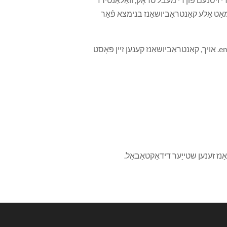
מאַט אַלע קאַנטראַביושאַנז בנימצא פֿאַר
. אויך, קאַנטראַביושאַנז קענען זיין פּאָסט