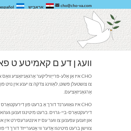
cho@cho-va.com
אַראַביש
español
װעג ן דע ם קאמיטע ט פא 
צו צושטעלן פּשוט, לאַווינג צדקה צו יענע אין נויט פ
אָרגאַניזאַציעס.
CHO איז גאַווערנד דורך אַ ברעט פון דירעקטאָר
דירעקטאָרס-ביי-גרויס. ברעט מיטינגז זענען געהאלט
און זענען עפענען צו ווער עס יז אינטערעסירט אין אונ
צווישן ברעט מיטינגז אָדער ווי אָטערייזד דורך די פול ברעט. עס זע