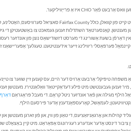
ריקוועס פֿאַר CHO הילף זענען באקומען פון אַ ברייט קייט פון קוואלן
ז און מענטשן. קאַנסערטאַד השתדלות זענען געמאכט צו באַשטעטיקן די גיל
ן דאַרפֿן בשעת אַשורינג די מערסט דזשודישאַס נוצן פון אונדזער רעסורסן 
קיינמאָל פּערפּאַסלי ריווילינג זייער אידענטיטעט. טעגלעך אַפּעריישאַנז ז
ין אַ משפּחה טיפּיקלי אַרבעט אַרויס דער היים, עס קענען זיין שווער צו טייַנע
מיר זענען געבענטשט מיט פילע דעדאַקייטאַד וואַלאַנטירז. מענטשן זענען 
פאַל הילף מגילה און פֿאַר אונדזער ניטל קראָם. די מעבל פּראָגראַם
דאַרף 
אַקטיוויטעטן; לעמאָשל, קאָרעספּאָנדענץ אָדער פּירסעם הילף.
אַלאַנטירז. CHO האט קיין צענטראל אָפפיסעס און אַפּערייץ אויס פון מיטגליד קהילות און האָמ