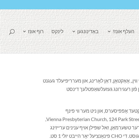
העלף אונז!
באַדינונגען
לינקס
רוף אונז
ּע פון ​​זארגן קהילות און יחידים אין די ווין., אָאַקטאָן, דאַן לאָרינג, און מערריפיעלד געגנט
גן פֿון רעגירונג געזעלשאַפטלעך דינסט
עקטעד אָפפיסערס, און ניט מער ווי פינף
,
Vienna Presbyterian Church, 124 Park Stre
דער טשערמאַן, זאל שפּילן אויף ענינים ערייזינג
יולי 1 סט.