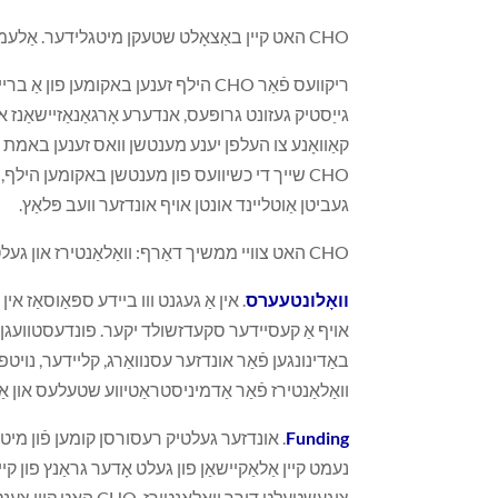
CHO האט קיין באַצאָלט שטעקן מיטגלידער. אַלעמען וואס אַרבעט פֿאַר CHO איז אַ פרייַוויליקער.
גייַסטיק געזונט גרופּעס, אנדערע אָרגאַנאַזיישאַנ
קאַוואָנע צו העלפן יענע מענטשן וואס זענען באמת אי
CHO שייך די כשיוועס פון מענטשן באקומען הילף, 
געביטן אַוטליינד אונטן אויף אונדזער וועב פּלאַץ.
CHO האט צוויי ממשיך דאַרף: וואַלאַנטירז און געלט.
וואָלונטעערס
. אין אַ געגנט ווו ביידע ספּאַוסאַז א
אויף אַ קעסיידער סקעדזשולד יקער. פונדעסטוועגן, 
באַדינונגען פֿאַר אונדזער עסנוואַרג, קליידער, נויט
וואַלאַנטירז פֿאַר אַדמיניסטראַטיווע שטעלעס און 
Funding
צוגעשטעלט דורך וו