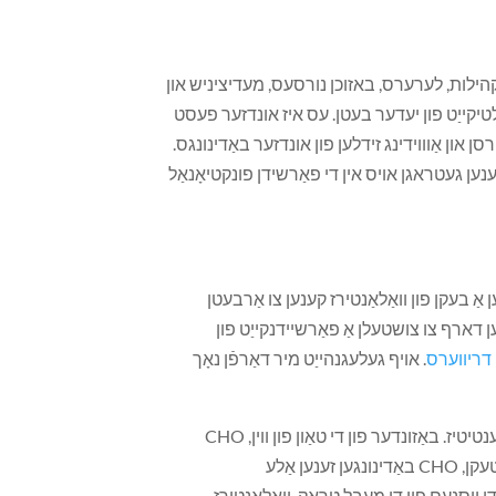
, כולל Fairfax County סאציאל סערוויסעס, האָטלינע, קהילות, לערערס, באזוכן נורסעס, מעדיציניש און
טיקייַט פון יעדער בעטן. עס איז אונדזער פעסט
און אַוווידינג זידלען פון אונדזער באַדינונגס.
ענען געטראגן אויס אין די פאַרשידן פונקטיאָנאַל
ן אַ בעקן פון וואַלאַנטירז קענען צו אַרבעטן
דארף צו צושטעלן אַ פאַרשיידנקייַט פון
דריווערס
. אויף געלעגנהייַט מיר דאַרפֿן נאָך
. אונדזער געלטיק רעסורסן קומען פֿון מיטגליד קהילות און אָרגאַניזאַציעס, די טאַון פון ווין, און פֿון זארגן מענטשן און ענטיטיז. באַזונדער פון די טאַון פון ווין, CHO
נעמט קיין אַלאַקיישאַן פון געלט אָדער גראַנץ פון קיין ציבור דינסט אָדער אנדערע רעגירונגס אַפּאַראַט. מיט קיין באַצאָלט שטעקן, CHO באַדינונגען זענען אַלע
עס. מיט די ויסנעם פון די מעבל טראָק, וואַלאַנטירז