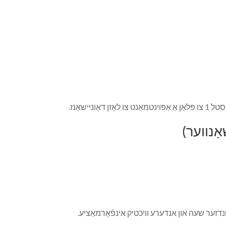
ַנווער)
נדזער שעה און אנדערע וויכטיק אינפֿאָרמאַציע.