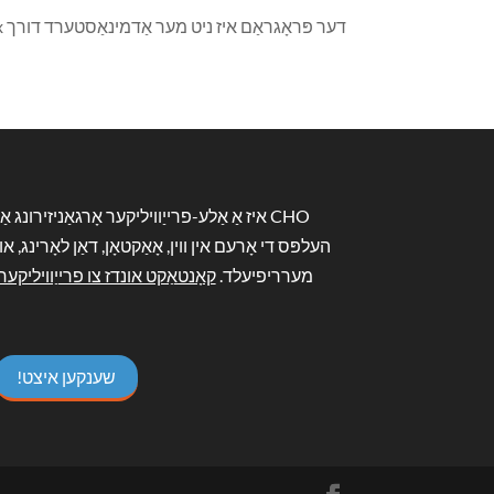
דער פּראָגראַם איז ניט מער אַדמינאַסטערד דורך CHO. Fairfax קאָונטי איז איצט פליסנדיק עס. איר קענט קאָנטאַקט זיי ביי 703-222-0880 .
CHO איז אַ אַלע-פרייַוויליקער אָרגאַניזירונג אַ
העלפּס די אָרעם אין ווין, אָאַקטאָן, דאַן לאָרינג, און
מערריפיעלד.
קאָנטאַקט אונדז צו פרייַוויליקער
שענקען איצט!