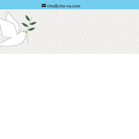
cho@cho-va.com