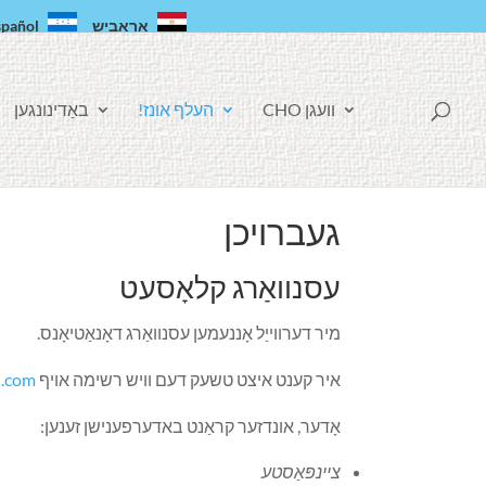
אַראַביש
spañol
F
וועגן CHO
העלף אונז!
באַדינונגען
A
C
E
B
O
O
K
געברויכן
עסנוואַרג קלאָסעט
מיר דערווייַל אָננעמען עסנוואַרג דאָנאַטיאָנס.
איר קענט איצט טשעק דעם וויש רשימה אויף
.com!
אָדער, אונדזער קראַנט באדערפענישן זענען:
ציינפּאַסטע