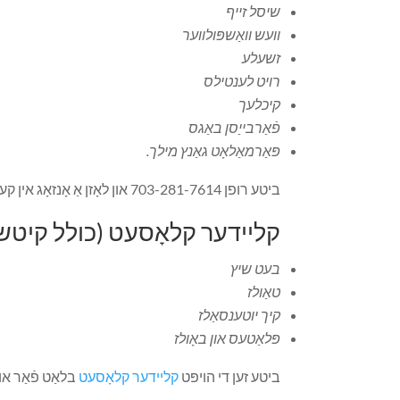
שיסל זייף
וועש וואַשפּולווער
זשעלע
רויט לענטילס
קיכלעך
פֿאַרבייַסן באַגס
פּאַרמאַלאָט גאַנץ מילך.
ביטע רופן 703-281-7614 און לאָזן אַ אָנזאָג אין קעסטל 1 צו פּלאַן אַ אַפּוינטמאַנט צו לאָזן דאָוניישאַנז.
קליידער קלאָסעט (כולל קיטשא
בעט שיץ
טאַולז
קיך יוטענסאַלז
פּלאַטעס און באָולז
ביטע זען די הויפּט
קליידער קלאָסעט
בלאַט פֿאַר או