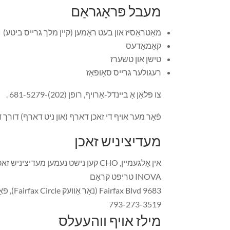
מעבל פּראָגראַם
מאַטראַסיז און בעט ראָמען (קיין מלך גרייס ביטע)
קאָמאָדעס
טישן און טשערז
רעגולער גרייס סאָופאַז
צו פּלאַן אַ ביינדל-אַרויף, רופן (202)-681-5279 .
פֿאַר מער אויף די זאכן דארף (און ניט דארף) דורך 
מעדיציניש זאכן
אין אַלגעמיין, CHO קען נישט נעמען מעדיציניש זאכן. צו שענקען מעדיציניש זאכן:
INOVA טריפט קראָם
9683 Fairfax Blvd (נאָר אַוועק Fairfax Circle), פאַירפאַקס 22031
793-273-3519
מילז אויף ווהעעלס