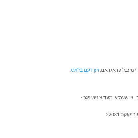
די מעבל פּראָגראַם,
זען דעם בלאַט
.