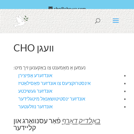
cho@cho-va.com
אַראַביש
español
וועגן CHO
נעמען אַ מאָמענט צו באַקענען זיך מיט:
אונדזערע אָפיצירן
אינסטרוקציעס צו אונדזער פאַסילאַטיז
אונדזער געשיכטע
אונדזער ינסטיטושאַנאַל מיטגלידער
אונדזער נוזלעטער
באַלדיק דאַרף
פֿאַר עסנוואַרג און
קליידער