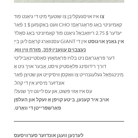
צו
איז אויסגעקליבן צו שוטעף מיט די גיאַנט פוד
קאַמיוניטי באַג פּראָגראַם! CHO וועט באַקומען $ 1 פֿאַר
יעדער $ 2.75 ריוזאַבאַל גיאַנט פוד קאַמיוניטי באַג סאָלד
אין גאַנץ אויגוסט
אין די GIANT עסנוואַרג קראָם ליגן בייַ
נעצבוים עוועניו 359, מזרח ווין וואַ
.
דער פּראָגראַם ניט בלויז פּראַמאָוץ סאַסטיינאַביליטי
דורך רידוסינג פּלאַסטיק וויסט, אָבער אויך גיט אַ
מינינגפאַל געלעגנהייט צו וואַקסן וויסיקייַט און שטיצן פֿאַר
אונדזער מיסיע אין די קהל.
עס איז אַזוי פּשוט, און עס לייגט זיך שנעל!
אויב איר קענען, ביטע קויפן אַ זעקל און העלפן
פאַרשפּרייטן די וואָרט.
לערנען וועגן אונדזער סערוויסעס