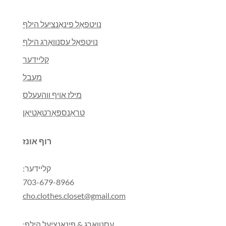
נויטפאַל פינאַנציעל הילף
נויטפאַל עסנוואַרג הילף
קליידער
מעבל
מילז אויף ווהעעלס
טראַנספּאָרטאַטיאָן
רוף אונז
קליידער:
703-679-8966
cho.clothes.closet@gmail.com
עסנוואַרג & פינאַנציעל הילף: