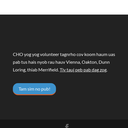
CHO yog yog volunteer tagnrho cov koom haum uas
pab tus hais nyob rau hauv Vienna, Oakton, Dunn
Loring, thiab Merrifield.
Tiv tauj peb pab dag zog
.
Tam sim no pub!