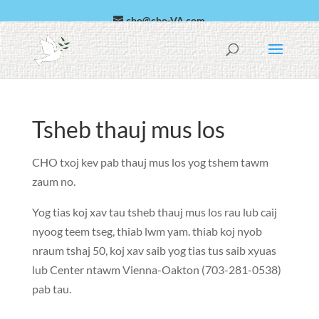
cho@cho-VA.com
العربية
Español
Tsheb thauj mus los
CHO txoj kev pab thauj mus los yog tshem tawm
zaum no.
Yog tias koj xav tau tsheb thauj mus los rau lub caij
nyoog teem tseg, thiab lwm yam. thiab koj nyob
nraum tshaj 50, koj xav saib yog tias tus saib xyuas
lub Center ntawm Vienna-Oakton
(703-281-0538)
pab tau.