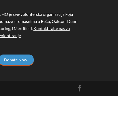
CHO je sve-volonterska organizacija koja
pomaže siromašnima u Beču, Oakton, Dunn
Loring, i Merrifield.
Kontaktirajte nas za
volontiranje
.
Donate Now!