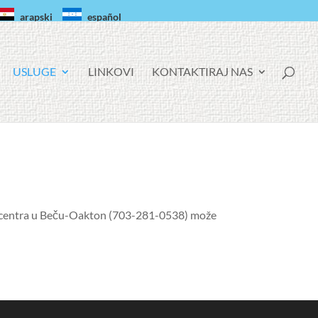
arapski
español
USLUGE
LINKOVI
KONTAKTIRAJ NAS
rd centra u Beču-Oakton
(703-281-0538)
može