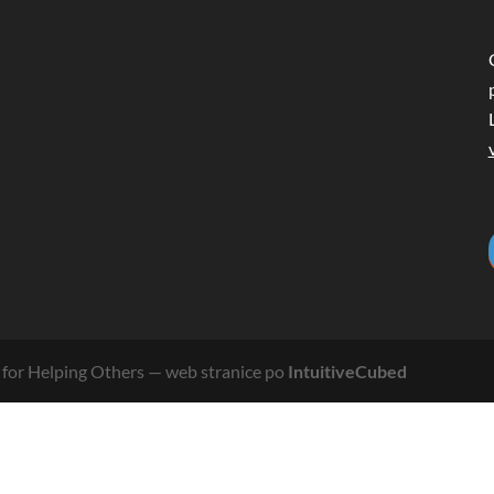
for Helping Others
— web stranice po
IntuitiveCubed