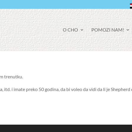
F
O CHO
POMOZI NAM!
A
C
E
B
O
O
K
m trenutku.
 itd. i imate preko 50 godina, da bi voleo da vidi da li je Shephe