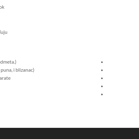
ok
đuju