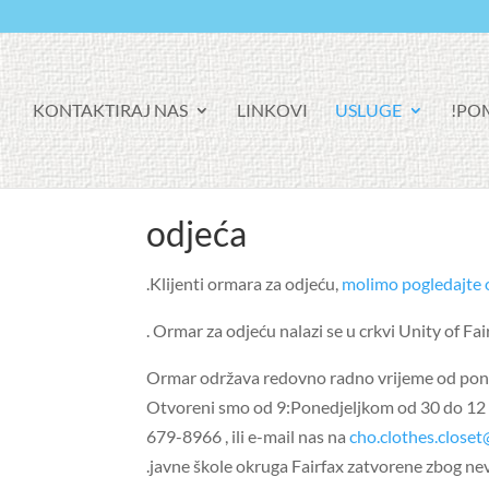
KONTAKTIRAJ NAS
LINKOVI
USLUGE
POM
odjeća
Klijenti ormara za odjeću,
molimo pogledajte 
Ormar za odjeću nalazi se u crkvi Unity of Fa
Ormar održava redovno radno vrijeme od poned
Otvoreni smo od 9:Ponedjeljkom od 30 do 12 s
679-8966 , ili e-mail nas na
cho.clothes.close
javne škole okruga Fairfax zatvorene zbog ne