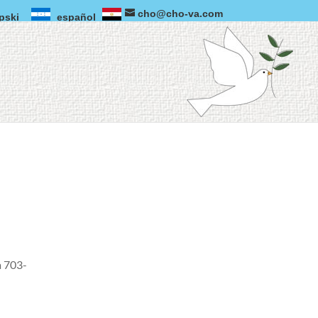
cho@cho-va.com
pski
español
a 703-