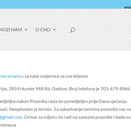
ara
F
OZI NAM!
O CHO
A
C
E
B
O
O
K
ovu stranicu
za naše smjernice za sve klijente.
irfax, 2854 Hunter Mill Rd, Oakton. Broj telefona je 703-679-8966 .
jeljka nakon Praznika rada do ponedjeljka prije Dana sjećanja.
ati. Neophodan je termin. Za zakazivanje termina pozovite nas n
t@gmail.com
. Ormar za odjeću ne radi na savezne praznike i kada su
vremena.