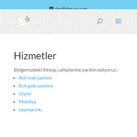
cho@cho-va.com
Arapça
Español
Hizmetler
Bölgemizdeki ihtiyaç sahiplerine yardım ediyoruz.:
Acil mali yardım
Acil gıda yardımı
Giyim
Mobilya
taşımacılık
.