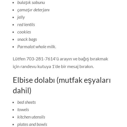
bulaşık sabunu
çamaşır deterjanı
jelly
red lentils
cookies
snack bags
Parmalot whole milk
.
Lütfen 703-281-7614'ü arayın ve bağış bırakmak
için randevu kutuya 1'de bir mesaj bırakın.
Elbise dolabı (mutfak eşyaları
dahil)
bed sheets
towels
kitchen utensils
plates and bowls