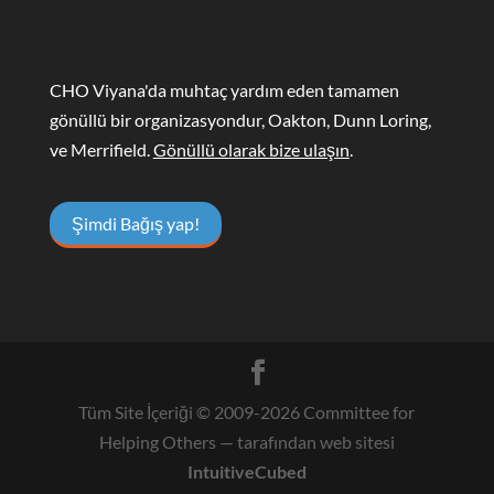
CHO Viyana'da muhtaç yardım eden tamamen
gönüllü bir organizasyondur, Oakton, Dunn Loring,
ve Merrifield.
Gönüllü olarak bize ulaşın
.
Şimdi Bağış yap!
Tüm Site İçeriği © 2009-
2026
Committee for
Helping Others
— tarafından web sitesi
IntuitiveCubed