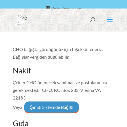
cho@cho-va.com
Arapça
Español
CHO bağışta gördüğünüz için teşekkür ederiz.
Bağışlar vergiden düşülebilir.
Nakit
Çekler CHO ödenecek yapılmalı ve postalanması
gerekmektedir
CHO, P.O. Box 233, Vienna VA
22183
.
Veya,
Şimdi Sistemde Bağış!
Gıda