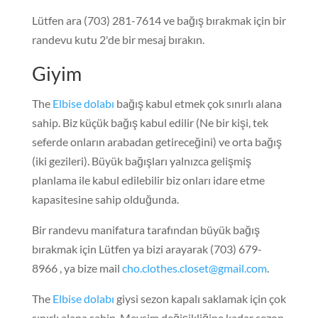
Lütfen ara (703) 281-7614 ve bağış bırakmak için bir
randevu kutu 2'de bir mesaj bırakın.
Giyim
The
Elbise dolabı
bağış kabul etmek çok sınırlı alana
sahip. Biz küçük bağış kabul edilir (Ne bir kişi, tek
seferde onların arabadan getireceğini) ve orta bağış
(iki gezileri). Büyük bağışları yalnızca gelişmiş
planlama ile kabul edilebilir biz onları idare etme
kapasitesine sahip olduğunda.
Bir randevu manifatura tarafından büyük bağış
bırakmak için Lütfen ya bizi arayarak (703) 679-
8966 , ya bize mail
cho.clothes.closet@gmail.com
.
The
Elbise dolabı
giysi sezon kapalı saklamak için çok
sınırlı alana sahip. Mevsim değişikliğine kadar sezon