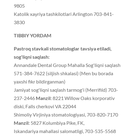
9805
Katolik xayriya tashkilotlari Arlington 703-841-
3830
TIBBIY YORDAM
Pastroq stavkali stomatologlar tavsiya etiladi,
sog'liqni saqlash:
Annandale Dental Group Mahalla Sog'liqni saqlash
571-384-7622 (siljish shkalasi) (Men bu borada
yaxshi fikr bildirganman)
Jamiyat sog'liqni saqlash tarmog'i (Merrifild) 703-
237-2446
Manzil:
8221 Willow Oaks korporativ
diski, Falls cherkovi VA 22044
Shimoliy Virjiniya stomatologiyasi, 703-820-7170
Manzil:
5827 Kolumbiya Pike, FK,
Iskandariya mahallasi salomatligi, 703-535-5568