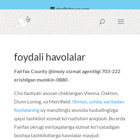
cho@cho-va.com
arab
Español
foydali havolalar
Fairfax County ijtimoiy xizmat agentligi 703-222
erishilgan mumkin-0880 .
Cho faoliyati asosan cheklangan
Vienna
,
Oakton
,
Dunn Loring
, va
Merrifield
.
Iltimos, ushbu xaritadan
foydalaning
uy manzilingiz asosida hududingizga
qaysi tashkilot xizmat ko'rsatishini aniqlash. Bu erda
Fairfax okrugi mintaqalariga xizmat ko'rsatadigan
boshqa tashkilotlarga havolalar mavjud: