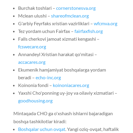
Burchak toshlari –
cornerstonesva.org
Mclean ulushi –
shareofmclean.org
G'arbiy Feyrfaks xristian vazirliklari –
wfcmva.org
Tez yordam uchun Fairfax –
fairfaxfish.org
Falls cherkovi jamoat xizmati kengashi –
fcswecare.org
Annandeyl Xristian harakat qo'mitasi –
accacares.org
Ekumenik hamjamiyat boshqalarga yordam
beradi –
echo-inc.org
Koinonia fondi –
koinoniacares.org
Yaxshi Cho'ponning uy-joy va oilaviy xizmatlari –
goodhousing.org
Mintaqada CHO ga o'xshash ishlarni bajaradigan
boshqa tashkilotlar kiradi:
Boshqalar uchun ovqat
. Yangi oziq-ovqat, haftalik