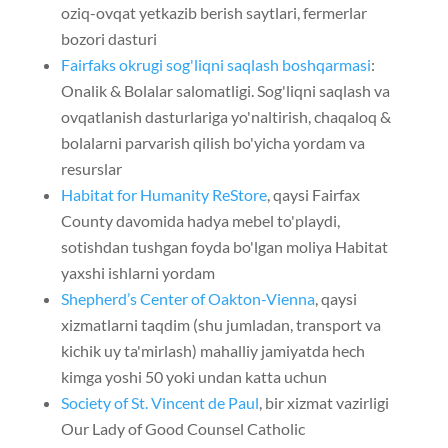
oziq-ovqat yetkazib berish saytlari, fermerlar
bozori dasturi
Fairfaks okrugi sog'liqni saqlash boshqarmasi
:
Onalik & Bolalar salomatligi. Sog'liqni saqlash va
ovqatlanish dasturlariga yo'naltirish, chaqaloq &
bolalarni parvarish qilish bo'yicha yordam va
resurslar
Habitat for Humanity ReStore
, qaysi Fairfax
County davomida hadya mebel to'playdi,
sotishdan tushgan foyda bo'lgan moliya Habitat
yaxshi ishlarni yordam
Shepherd’s Center of Oakton-Vienna
, qaysi
xizmatlarni taqdim (shu jumladan, transport va
kichik uy ta'mirlash) mahalliy jamiyatda hech
kimga yoshi 50 yoki undan katta uchun
Society of St. Vincent de Paul
, bir xizmat vazirligi
Our Lady of Good Counsel Catholic