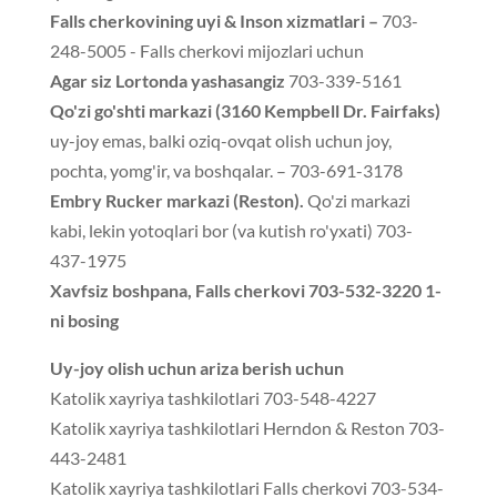
Falls cherkovining uyi & Inson xizmatlari –
703-
248-5005 - Falls cherkovi mijozlari uchun
Agar siz Lortonda yashasangiz
703-339-5161
Qo'zi go'shti markazi (3160 Kempbell Dr. Fairfaks)
uy-joy emas, balki oziq-ovqat olish uchun joy,
pochta, yomg'ir, va boshqalar. – 703-691-3178
Embry Rucker markazi (Reston).
Qo'zi markazi
kabi, lekin yotoqlari bor (va kutish ro'yxati) 703-
437-1975
Xavfsiz boshpana, Falls cherkovi 703-532-3220 1-
ni bosing
Uy-joy olish uchun ariza berish uchun
Katolik xayriya tashkilotlari 703-548-4227
Katolik xayriya tashkilotlari Herndon & Reston 703-
443-2481
Katolik xayriya tashkilotlari Falls cherkovi 703-534-