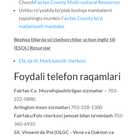
Church
Fairfax County Multi-cultural Resources
Ushbu ro'yxatda ko'plab boshqa manbalarni
topishingiz mumkin
Fairfax County ko'p
madaniyatli manbalar
Boshqa tillarda so'zlashuvchilar uchun ingliz tili
(ESOL) Resurslar
ESL da St. Mark katolik cherkovi
Foydali telefon raqamlari
Fairfax Co. Muvofiqlashtirilgan xizmatlar
– 703-
222-0880.
Arlington inson xizmatlari
703-228-1300
Fairfaks/Fols cherkovi jamoat bilan ta'minlash
703-
360-6910
Sit. Vinsent de Pol (OLGC - Vena va Oakton va