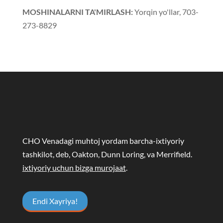
MOSHINALARNI TA'MIRLASH:
Yorqin yo'llar, 703-
273-8829
CHO Venadagi muhtoj yordam barcha-ixtiyoriy
tashkilot, deb, Oakton, Dunn Loring, va Merrifield.
ixtiyoriy uchun bizga murojaat
.
Endi Xayriya!