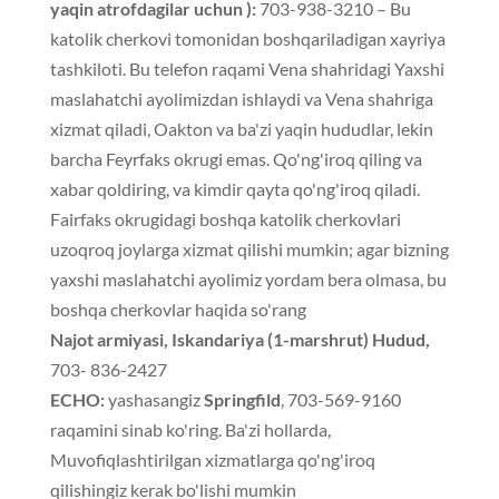
yaqin atrofdagilar uchun ):
703-938-3210 – Bu
katolik cherkovi tomonidan boshqariladigan xayriya
tashkiloti. Bu telefon raqami Vena shahridagi Yaxshi
maslahatchi ayolimizdan ishlaydi va Vena shahriga
xizmat qiladi, Oakton va ba'zi yaqin hududlar, lekin
barcha Feyrfaks okrugi emas. Qo'ng'iroq qiling va
xabar qoldiring, va kimdir qayta qo'ng'iroq qiladi.
Fairfaks okrugidagi boshqa katolik cherkovlari
uzoqroq joylarga xizmat qilishi mumkin; agar bizning
yaxshi maslahatchi ayolimiz yordam bera olmasa, bu
boshqa cherkovlar haqida so'rang
Najot armiyasi, Iskandariya (1-marshrut) Hudud,
703- 836-2427
ECHO:
yashasangiz
Springfild
, 703-569-9160
raqamini sinab ko'ring. Ba'zi hollarda,
Muvofiqlashtirilgan xizmatlarga qo'ng'iroq
qilishingiz kerak bo'lishi mumkin