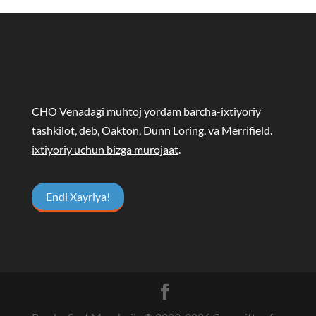
CHO Venadagi muhtoj yordam barcha-ixtiyoriy
tashkilot, deb, Oakton, Dunn Loring, va Merrifield.
ixtiyoriy uchun bizga murojaat
.
Endi Xayriya!