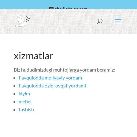
cho@cho-va.com
arab
Español
xizmatlar
Biz hududimizdagi muhtojlarga yordam beramiz:
Favqulodda moliyaviy yordam
Favqulodda oziq-ovqat yordami
kiyim
mebel
tashish
.