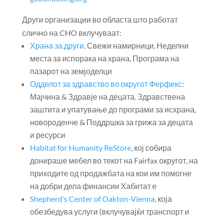
Други организации во областа што работат
слично на CHO вклучуваат:
Храна за други
. Свежи намирници, Неделни
места за испорака на храна, Програма на
пазарот на земјоделци
Одделот за здравство во округот Ферфекс
:
Мајчина & Здравје на децата. Здравствена
заштита и упатување до програми за исхрана,
новороденче & Поддршка за грижа за децата
и ресурси
Habitat for Humanity ReStore
, кој собира
донираше мебел во текот на Fairfax округот, на
приходите од продажбата на кои им помогне
на добри дела финансии Хабитат е
Shepherd’s Center of Oakton-Vienna
, која
обезбедува услуги (вклучувајќи транспорт и