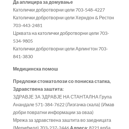
Да аплицира за домување
Католички добротворни цели 703-548-4227
Католички добротворни цели Херндон & Рестон
703-443-2481
Црквата на католички добротворни цели 703-
534-9805
Католички добротворни цели Арлингтон 703-
841-3830
Медицинска помош
Предложи стоматолози со пониска стапка,
Здравствена заштита:
ЗДРАВЈЕ ЗА ЗДРАВЈЕ НА СТАНТАЛНА Група
Анандале 571-384-7622 (Лизгачка скала) (Имав
добри повратни информации за оваа)
Мрежа за здравствена заштита во заедницата
(Мерифилд) 703-237-2446
Адреса:
8221 врба