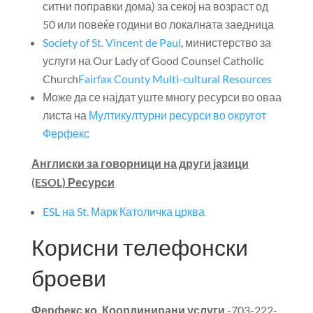
ситни поправки дома) за секој на возраст од
50 или повеќе години во локалната заедница
Society of St. Vincent de Paul
, министерство за
услуги на
Our Lady of Good Counsel Catholic
Church
Fairfax County Multi-cultural Resources
Може да се најдат уште многу ресурси во оваа
листа на
Мултикултурни ресурси во округот
Ферфекс
Англиски за говорници на други јазици
(ESOL) Ресурси
ESL на St. Марк Католичка црква
Корисни телефонски
броеви
Ферфекс ко. Координирани услуги
-703-222-