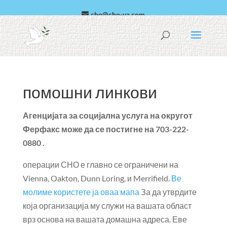
cho@cho-va.com
арапски јазик
Español
помошни линкови
Агенцијата за социјална услуга на округот
Ферфакс може да се постигне на 703-222-
0880 .
операции СНО е главно се ограничени на
Vienna
,
Oakton
,
Dunn Loring
, и
Merrifield
.
Ве
молиме користете ја оваа мапа
За да утврдите
која организација му служи на вашата област
врз основа на вашата домашна адреса. Еве