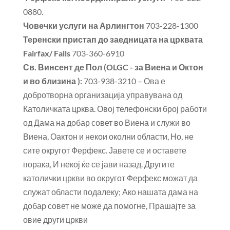
0880.
Човечки услуги на Арлингтон
703-228-1300
Теренски пристап до заедницата на црквата
Fairfax/ Falls
703-360-6910
Св. Винсент де Пол (OLGC - за Виена и Октон
и во близина ):
703-938-3210 – Ова е
добротворна организација управувана од
Католичката црква. Овој телефонски број работи
од Дама на добар совет во Виена и служи во
Виена, Оактон и некои околни области, Но, не
сите округот Ферфекс. Јавете се и оставете
порака, И некој ќе се јави назад. Другите
католички цркви во округот Ферфекс можат да
служат области подалеку; Ако нашата дама на
добар совет не може да помогне, Прашајте за
овие други цркви