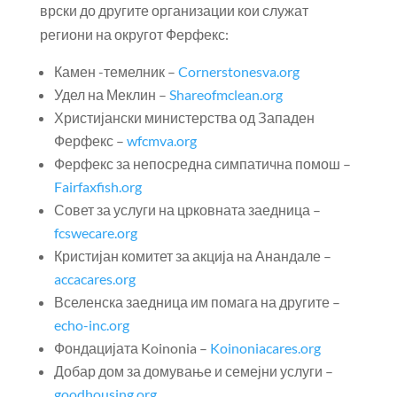
врски до другите организации кои служат
региони на округот Ферфекс:
Камен -темелник –
Cornerstonesva.org
Удел на Меклин –
Shareofmclean.org
Христијански министерства од Западен
Ферфекс –
wfcmva.org
Ферфекс за непосредна симпатична помош –
Fairfaxfish.org
Совет за услуги на црковната заедница –
fcswecare.org
Кристијан комитет за акција на Анандале –
accacares.org
Вселенска заедница им помага на другите –
echo-inc.org
Фондацијата Koinonia –
Koinoniacares.org
Добар дом за домување и семејни услуги –
goodhousing.org