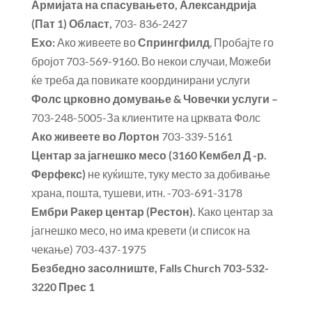
Армијата на спасувањето, Александрија
(Пат 1) Област,
703- 836-2427
Ехо:
Ако живеете во
Спрингфилд
, Пробајте го
бројот 703-569-9160. Во некои случаи, Можеби
ќе треба да повикате координирани услуги
Фолс црковно домување & Човечки услуги –
703-248-5005-За клиентите на црквата Фолс
Ако живеете во Лортон
703-339-5161
Центар за јагнешко месо (3160 Кембел Д -р.
Ферфекс)
не куќиште, туку место за добивање
храна, пошта, тушеви, итн. -703-691-3178
Ембри Ракер центар (Рестон).
Како центар за
јагнешко месо, но има кревети (и список на
чекање) 703-437-1975
Безбедно засолниште, Falls Church 703-532-
3220 Прес 1