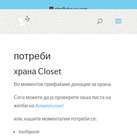
cho@cho-va.com
арапски јазик
Español
потреби
храна Closet
Во моментов прифаќаме донации за храна.
Сега можете да ја проверите оваа листа на
желби на
Amazon.com!
или, нашите моментални потреби се:
toothpaste