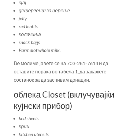
сјај
детергент за перење
jelly
red lentils
колачиња
snack bags
Parmalot whole milk
.
Ве молиме јавете се на 703-281-7614 и да
оставите порака во табела 1, да закажете
состанок за да заспивам донации.
облека Closet (вклучувајќи
кујнски прибор)
bed sheets
крпи
kitchen utensils