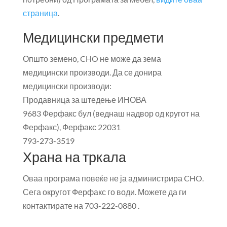
страница
.
Медицински предмети
Општо земено, CHO не може да зема
медицински производи. Да се ​​донира
медицински производи:
Продавница за штедење ИНОВА
9683 Ферфакс бул (веднаш надвор од кругот на
Ферфакс), Ферфакс 22031
793-273-3519
Храна на тркала
Оваа програма повеќе не ја администрира CHO.
Сега округот Ферфакс го води. Можете да ги
контактирате на 703-222-0880 .