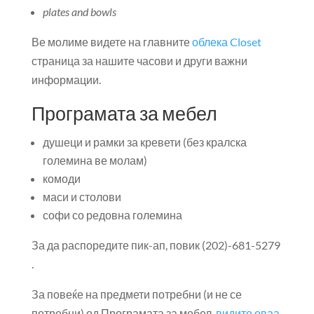
plates and bowls
Ве молиме видете на главните
облека Closet
страница за нашите часови и други важни
информации.
Програмата за мебел
душеци и рамки за кревети (без кралска
големина ве молам)
комоди
маси и столови
софи со редовна големина
За да распоредите пик-ап, повик (202)-681-5279
.
За повеќе на предмети потребни (и не се
потребни) од Програмата за мебел,
видите оваа