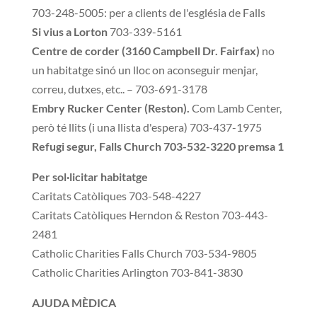
703-248-5005: per a clients de l'església de Falls
Si vius a Lorton
703-339-5161
Centre de corder (3160 Campbell Dr. Fairfax)
no
un habitatge sinó un lloc on aconseguir menjar,
correu, dutxes, etc.. – 703-691-3178
Embry Rucker Center (Reston).
Com Lamb Center,
però té llits (i una llista d'espera) 703-437-1975
Refugi segur, Falls Church 703-532-3220 premsa 1
Per sol·licitar habitatge
Caritats Catòliques 703-548-4227
Caritats Catòliques Herndon & Reston 703-443-
2481
Catholic Charities Falls Church 703-534-9805
Catholic Charities Arlington 703-841-3830
AJUDA MÈDICA