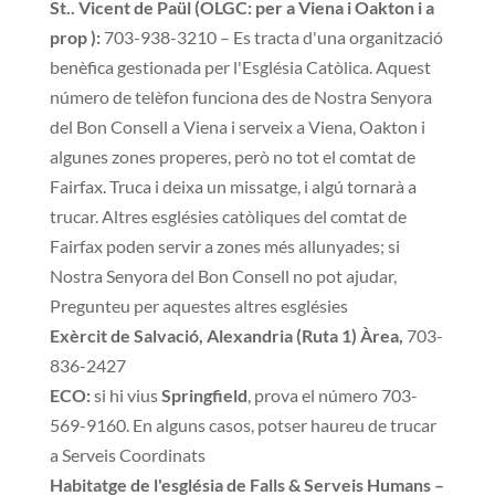
St.. Vicent de Paül (OLGC: per a Viena i Oakton i a
prop ):
703-938-3210 – Es tracta d'una organització
benèfica gestionada per l'Església Catòlica. Aquest
número de telèfon funciona des de Nostra Senyora
del Bon Consell a Viena i serveix a Viena, Oakton i
algunes zones properes, però no tot el comtat de
Fairfax. Truca i deixa un missatge, i algú tornarà a
trucar. Altres esglésies catòliques del comtat de
Fairfax poden servir a zones més allunyades; si
Nostra Senyora del Bon Consell no pot ajudar,
Pregunteu per aquestes altres esglésies
Exèrcit de Salvació, Alexandria (Ruta 1) Àrea,
703-
836-2427
ECO:
si hi vius
Springfield
, prova el número 703-
569-9160. En alguns casos, potser haureu de trucar
a Serveis Coordinats
Habitatge de l'església de Falls & Serveis Humans –