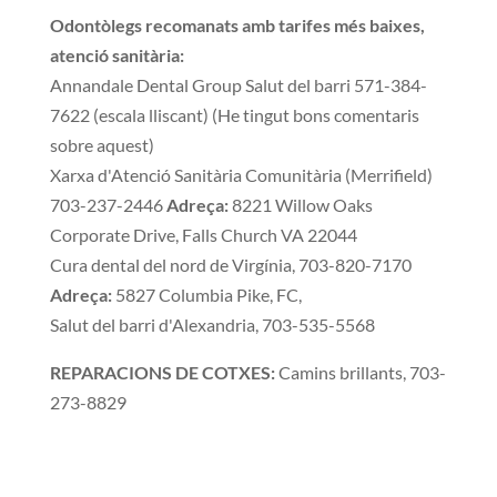
Odontòlegs recomanats amb tarifes més baixes,
atenció sanitària:
Annandale Dental Group Salut del barri 571-384-
7622 (escala lliscant) (He tingut bons comentaris
sobre aquest)
Xarxa d'Atenció Sanitària Comunitària (Merrifield)
703-237-2446
Adreça:
8221 Willow Oaks
Corporate Drive, Falls Church VA 22044
Cura dental del nord de Virgínia, 703-820-7170
Adreça:
5827 Columbia Pike, FC,
Salut del barri d'Alexandria, 703-535-5568
REPARACIONS DE COTXES:
Camins brillants, 703-
273-8829