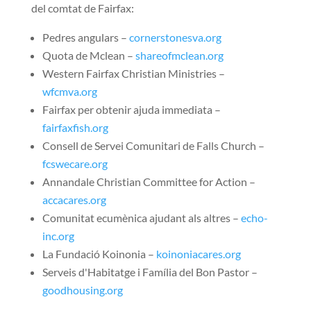
del comtat de Fairfax:
Pedres angulars –
cornerstonesva.org
Quota de Mclean –
shareofmclean.org
Western Fairfax Christian Ministries –
wfcmva.org
Fairfax per obtenir ajuda immediata –
fairfaxfish.org
Consell de Servei Comunitari de Falls Church –
fcswecare.org
Annandale Christian Committee for Action –
accacares.org
Comunitat ecumènica ajudant als altres –
echo-
inc.org
La Fundació Koinonia –
koinoniacares.org
Serveis d'Habitatge i Família del Bon Pastor –
goodhousing.org