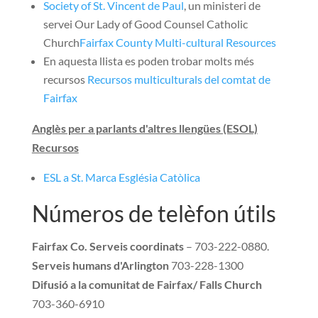
Society of St. Vincent de Paul
, un ministeri de
servei
Our Lady of Good Counsel Catholic
Church
Fairfax County Multi-cultural Resources
En aquesta llista es poden trobar molts més
recursos
Recursos multiculturals del comtat de
Fairfax
Anglès per a parlants d'altres llengües (ESOL)
Recursos
ESL a St. Marca Església Catòlica
Números de telèfon útils
Fairfax Co. Serveis coordinats
– 703-222-0880.
Serveis humans d'Arlington
703-228-1300
Difusió a la comunitat de Fairfax/ Falls Church
703-360-6910