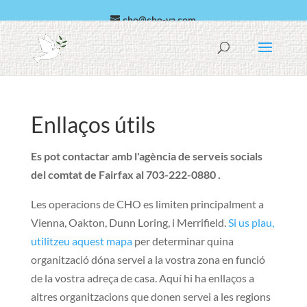
cho@cho-va.com
àrab
espanyol
Enllaços útils
Es pot contactar amb l'agència de serveis socials
del comtat de Fairfax al 703-222-0880 .
Les operacions de CHO es limiten principalment a
Vienna
,
Oakton
,
Dunn Loring
, i
Merrifield
.
Si us plau,
utilitzeu aquest mapa
per determinar quina
organització dóna servei a la vostra zona en funció
de la vostra adreça de casa. Aquí hi ha enllaços a
altres organitzacions que donen servei a les regions