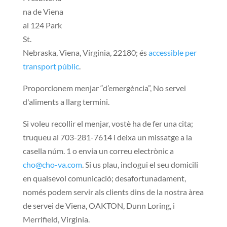
na de Viena
al 124 Park
St.
Nebraska, Viena, Virginia, 22180; és
accessible per
transport públic
.
Proporcionem menjar “d’emergència”, No servei
d'aliments a llarg termini.
Si voleu recollir el menjar, vostè ha de fer una cita;
truqueu al 703-281-7614 i deixa un missatge a la
casella núm. 1 o envia un correu electrònic a
cho@cho-va.com
. Si us plau, inclogui el seu domicili
en qualsevol comunicació; desafortunadament,
només podem servir als clients dins de la nostra àrea
de servei de Viena, OAKTON, Dunn Loring, i
Merrifield, Virginia.