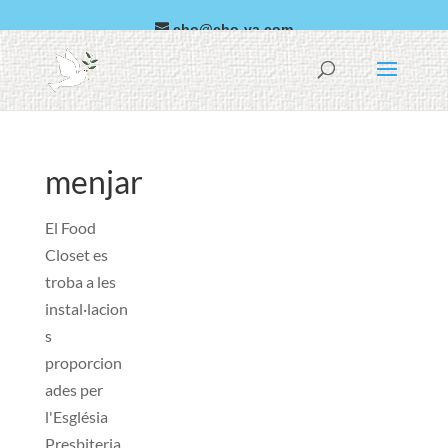
cho@cho-va.com
àrab
espanyol
menjar
El Food
Closet es
troba a les
instal·lacion
s
proporcion
ades per
l'Església
Presbiteria