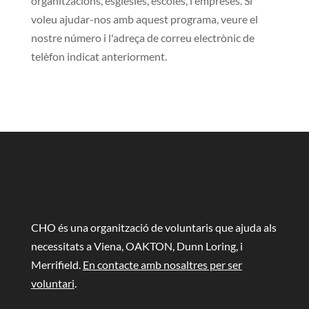
organitzacions, esglésies, escoles, i empreses. Si
voleu ajudar-nos amb aquest programa, veure el
nostre número i l'adreça de correu electrònic de
telèfon indicat anteriorment.
CHO és una organització de voluntaris que ajuda als
necessitats a Viena, OAKTON, Dunn Loring, i
Merrifield.
En contacte amb nosaltres per ser
voluntari
.