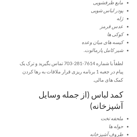
مایع ظرفشویی
پودر لباس شویی
ژله
عدس قرمز
کوکی ها
کیسه های میان وعده
شیر کامل پارمالوت.
لطفاً با شماره 7614-281-703 تماس بگیرید و ترک یک
پیام در جعبه 1 برنامه ریزی قرار ملاقات به رها کردن
کمک های مالی.
کمد لباس (از جمله وسایل
آشپزخانه)
ملحفه تخت
حوله ها
ظروف آشپزخانه