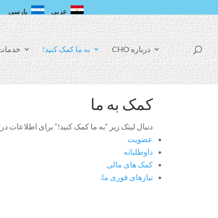
عربی
پارسی
ف
درباره CHO
به ما کمک کنید!
خدمات
ی
س
ب
و
ک
کمک به ما
دنبال لینک زیر “به ما کمک کنید!” برای اطلاعات در 
عضویت
داوطلبانه
کمک های مالی
نیازهای فوری ما.