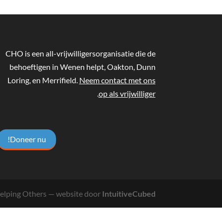
CHO is een all-vrijwilligersorganisatie die de
behoeftigen in Wenen helpt, Oakton, Dunn
Loring, en Merrifield.
Neem contact met ons
.
op als vrijwilliger
Doneer nu!
elping Others
— website door
IntuitiveCubed