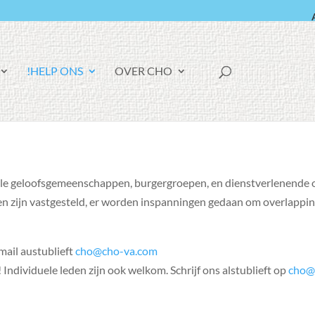
F
HELP ONS!
OVER CHO
A
C
E
B
O
O
K
le geloofsgemeenschappen, burgergroepen, en dienstverlenende or
en zijn vastgesteld, er worden inspanningen gedaan om overlapping
 mail austublieft
cho@cho-va.com
Individuele leden zijn ook welkom. Schrijf ons alstublieft op
cho@