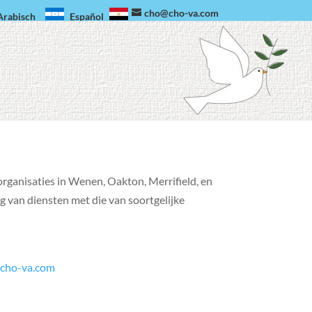
cho@cho-va.com
Arabisch
Español
ganisaties in Wenen, Oakton, Merrifield, en
 van diensten met die van soortgelijke
cho-va.com