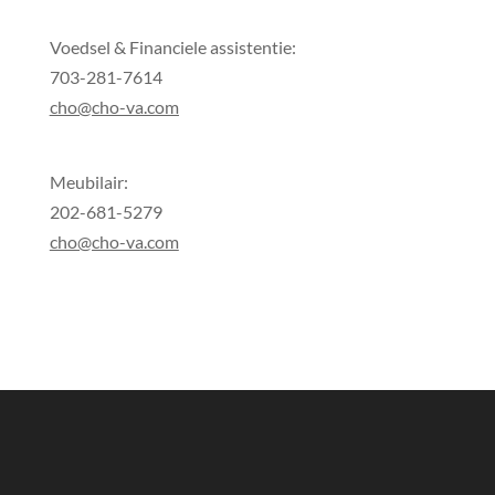
Voedsel & Financiele assistentie:
703-281-7614
cho@cho-va.com
Meubilair:
202-681-5279
cho@cho-va.com