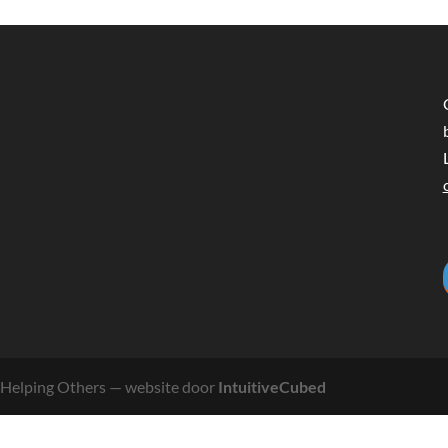
Helping Others
— website door
IntuitiveCubed