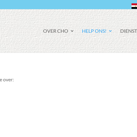
F
OVER CHO
HELP ONS!
DIENS
A
C
E
B
O
O
K
e over: