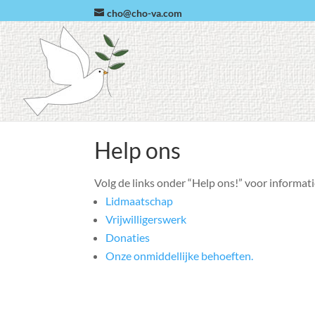
cho@cho-va.com
Help ons
Volg de links onder “Help ons!” voor informati
Lidmaatschap
Vrijwilligerswerk
Donaties
Onze onmiddellijke behoeften.