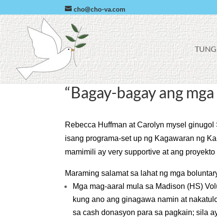
cho@cho-va.com
F
TUNG
A
C
E
B
O
“Bagay-bagay ang mga
O
K
Rebecca Huffman at Carolyn mysel ginugol 
isang programa-set up ng Kagawaran ng Ka
mamimili ay very supportive at ang proyekt
Maraming salamat sa lahat ng mga boluntar
Mga mag-aaral mula sa Madison (HS) Volu
kung ano ang ginagawa namin at nakatul
sa cash donasyon para sa pagkain; sila a