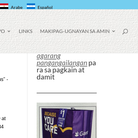
Arabe
Español
YO
LINKS
MAKIPAG-UGNAYAN SA AMIN
agarang
pangangailangan
pa
ra sa pagkain at
damit
s" -
 at
84