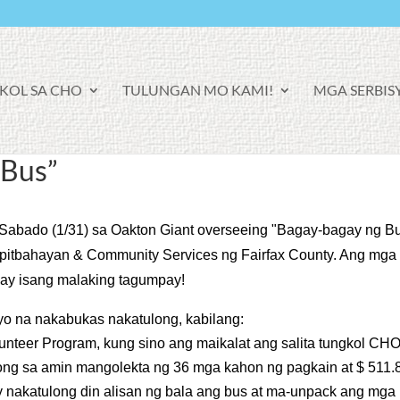
KOL SA CHO
TULUNGAN MO KAMI!
MGA SERBIS
 Bus”
Sabado (1/31) sa Oakton Giant overseeing "Bagay-bagay ng Bu
pitbahayan & Community Services ng Fairfax County. Ang mga
o ay isang malaking tagumpay!
yo na nakabukas nakatulong, kabilang:
nteer Program, kung sino ang maikalat ang salita tungkol CHO
ong sa amin mangolekta ng 36 mga kahon ng pagkain at $ 511.
y nakatulong din alisan ng bala ang bus at ma-unpack ang mga