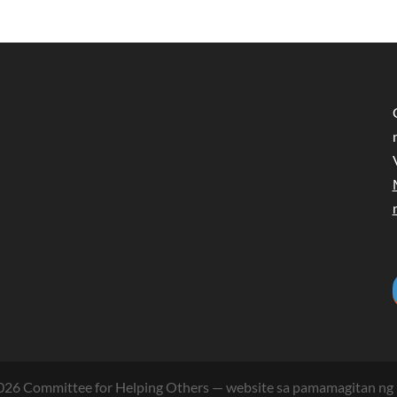
026
Committee for Helping Others
— website sa pamamagitan ng