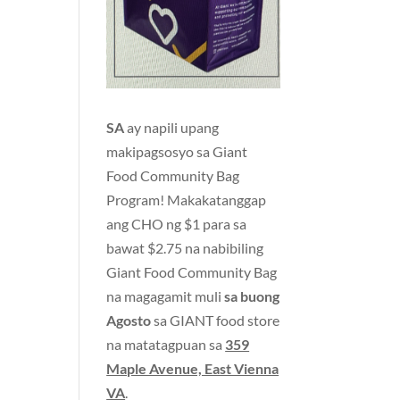
SA
ay napili upang
makipagsosyo sa Giant
Food Community Bag
Program! Makakatanggap
ang CHO ng $1 para sa
bawat $2.75 na nabibiling
Giant Food Community Bag
na magagamit muli
sa buong
Agosto
sa GIANT food store
na matatagpuan sa
359
Maple Avenue, East Vienna
VA
.