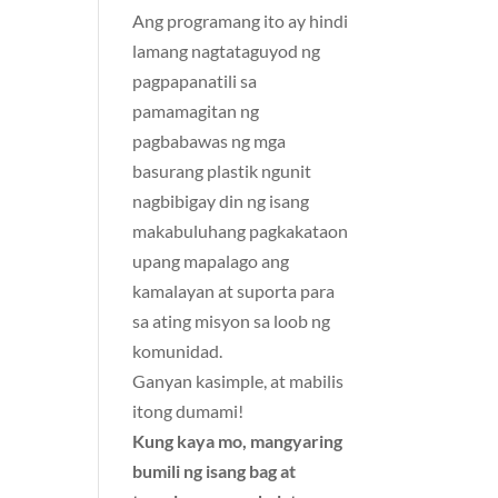
Ang programang ito ay hindi
lamang nagtataguyod ng
pagpapanatili sa
pamamagitan ng
pagbabawas ng mga
basurang plastik ngunit
nagbibigay din ng isang
makabuluhang pagkakataon
upang mapalago ang
kamalayan at suporta para
sa ating misyon sa loob ng
komunidad.
Ganyan kasimple, at mabilis
itong dumami!
Kung kaya mo, mangyaring
bumili ng isang bag at