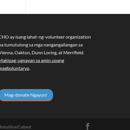
CHO ay isang lahat-ng-volunteer organization
na tumutulong sa mga nangangailangan sa
Vienna, Oakton, Dunn Loring, at Merrifield.
Makipag-ugnayan sa amin upang
magboluntaryo
.
Mag-donate Ngayon!
IntuitiveCubed