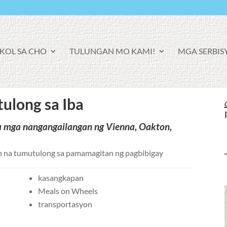
KOL SA CHO
TULUNGAN MO KAMI!
MGA SERBIS
ulong sa Iba
 mga nangangailangan ng Vienna, Oakton,
on na tumutulong sa pamamagitan ng pagbibigay
kasangkapan
Meals on Wheels
transportasyon