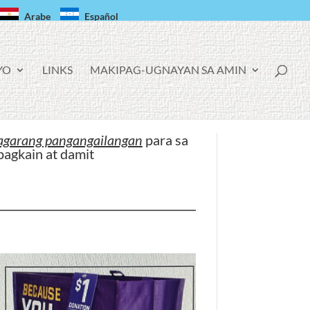
Arabe
Español
YO
LINKS
MAKIPAG-UGNAYAN SA AMIN
agarang pangangailangan
para sa
pagkain at damit