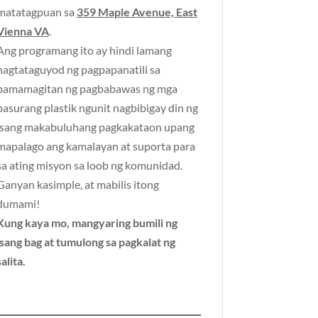
matatagpuan sa
359 Maple Avenue, East
Vienna VA
.
Ang programang ito ay hindi lamang
nagtataguyod ng pagpapanatili sa
pamamagitan ng pagbabawas ng mga
basurang plastik ngunit nagbibigay din ng
isang makabuluhang pagkakataon upang
mapalago ang kamalayan at suporta para
sa ating misyon sa loob ng komunidad.
Ganyan kasimple, at mabilis itong
dumami!
Kung kaya mo, mangyaring bumili ng
isang bag at tumulong sa pagkalat ng
salita.