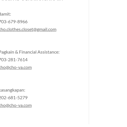
damit:
703-679-8966
cho.clothes.closet@gmail.com
Pagkain & Financial Assistance:
703-281-7614
cho@cho-va.com
kasangkapan:
202-681-5279
cho@cho-va.com