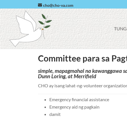
cho@cho-va.com
F
TUNG
A
C
E
B
O
O
Committee para sa Pagt
K
simple, mapagmahal na kawanggawa sa
Dunn Loring, at Merrifield
CHO ay isang lahat-ng-volunteer organizati
Emergency financial assistance
Emergency aid ng pagkain
damit