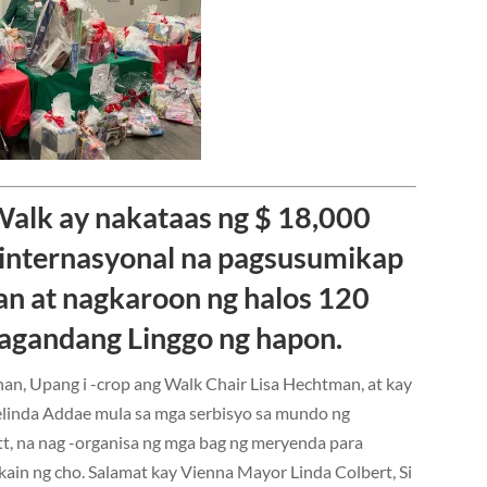
alk ay nakataas ng $ 18,000
 -internasyonal na pagsusumikap
n at nagkaroon ng halos 120
magandang Linggo ng hapon.
an, Upang i -crop ang Walk Chair Lisa Hechtman, at kay
inda Addae mula sa mga serbisyo sa mundo ng
t, na nag -organisa ng mga bag ng meryenda para
ain ng cho. Salamat kay Vienna Mayor Linda Colbert, Si