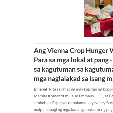
Ang Vienna Crop Hunger W
Para sa mga lokal at pang
sa kagutuman sa kagutuma
mga naglalakad sa isang 
Binabati kita
sa lahat ng mga kapitan ng kopon
Marsha Komandt mula sa Emmaus UCC, at Bel
simbahan. Espesyal na salamat kay Nancy Scot
maipamahagi ng mga bata ng aparador ng pagk