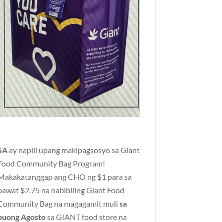
SA
ay napili upang makipagsosyo sa Giant
Food Community Bag Program!
Makakatanggap ang CHO ng $1 para sa
bawat $2.75 na nabibiling Giant Food
Community Bag na magagamit muli
sa
buong Agosto
sa GIANT food store na