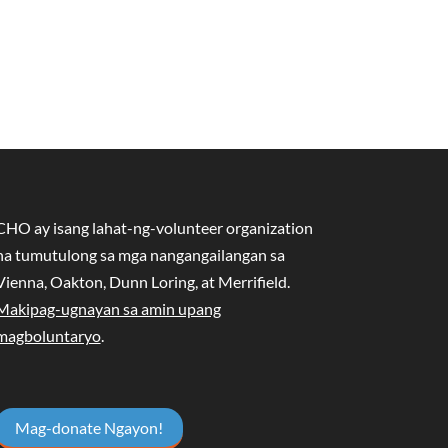
CHO ay isang lahat-ng-volunteer organization
na tumutulong sa mga nangangailangan sa
Vienna, Oakton, Dunn Loring, at Merrifield.
Makipag-ugnayan sa amin upang
magboluntaryo
.
Mag-donate Ngayon!