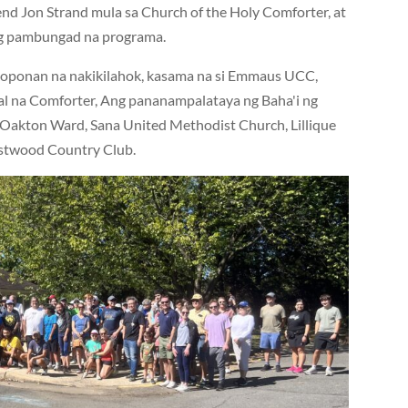
nd Jon Strand mula sa Church of the Holy Comforter, at
ing pambungad na programa.
koponan na nakikilahok, kasama na si Emmaus UCC,
l na Comforter, Ang pananampalataya ng Baha'i ng
- Oakton Ward, Sana United Methodist Church, Lillique
Westwood Country Club.