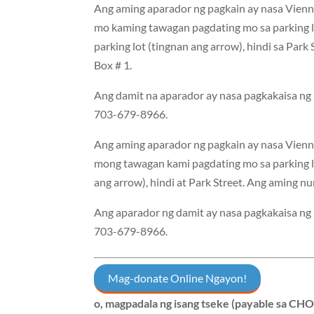
Ang aming aparador ng pagkain ay nasa Vienna
mo kaming tawagan pagdating mo sa parking l
parking lot (tingnan ang arrow),
hindi
sa Park 
Box # 1.
Ang damit na aparador ay nasa pagkakaisa ng F
703-679-8966.
Ang aming aparador ng pagkain ay nasa Vienna
mong tawagan kami pagdating mo sa parking lo
ang arrow), hindi at Park Street. Ang aming 
Ang aparador ng damit ay nasa pagkakaisa ng F
703-679-896
6.
Mag-donate Online Ngayon!
o, magpadala ng isang tseke (payable sa CHO