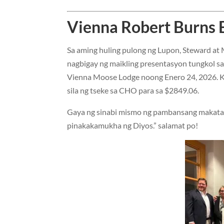
Vienna Robert Burns 
Sa aming huling pulong ng Lupon, Steward at 
nagbigay ng maikling presentasyon tungkol sa
Vienna Moose Lodge noong Enero 24, 2026. Kas
sila ng tseke sa CHO para sa $2849.06.
Gaya ng sinabi mismo ng pambansang makata 
pinakakamukha ng Diyos.” salamat po!