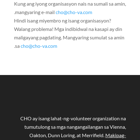
Kung ang iyong organisasyon nais na sumali sa amin,
.
mangyaring e-mail
cho@cho-va.com
Hindi isang miyembro ng isang organisasyon?
Walang problema! Mga indibidwal na kasapi ay din
maligayang pagdating. Mangyaring sumulat sa amin
.
sa
cho@cho-va.com
CHO ay isang lahat-ng-volunteer organization na
tumutulong sa mga nangangailangan sa Vienna,
Oakton, Dunn Loring, at Merrifield.
Makipag-