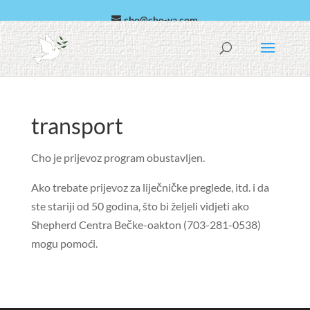
cho@cho-va.com
arapski
Español
transport
Cho je prijevoz program obustavljen.
Ako trebate prijevoz za liječničke preglede, itd. i da
ste stariji od 50 godina, što bi željeli vidjeti ako
Shepherd Centra Bečke-oakton
(703-281-0538)
mogu pomoći.