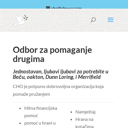
cho@cho-va.com
arapski
Español
Odbor za pomaganje
drugima
Jednostavan, ljubavi ljubavi za potrebite u
Beču, oakton, Dunn Loring, i Merrifield
CHO je potpuno dobrovoljna organizacija koja
pomaže pružanjem
Hitna financijska
Namještaj
pomoć
Hrana na
pomoć u hrani u
kotačima