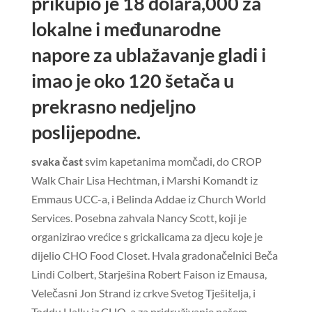
prikupio je 18 dolara,000 za
lokalne i međunarodne
napore za ublažavanje gladi i
imao je oko 120 šetača u
prekrasno nedjeljno
poslijepodne.
svaka čast
svim kapetanima momčadi, do CROP
Walk Chair Lisa Hechtman, i Marshi Komandt iz
Emmaus UCC-a, i Belinda Addae iz Church World
Services. Posebna zahvala Nancy Scott, koji je
organizirao vrećice s grickalicama za djecu koje je
dijelio CHO Food Closet. Hvala gradonačelnici Beča
Lindi Colbert, Starješina Robert Faison iz Emausa,
Velečasni Jon Strand iz crkve Svetog Tješitelja, i
Toddu Hallu iz CHO-a za pridruživanje našem