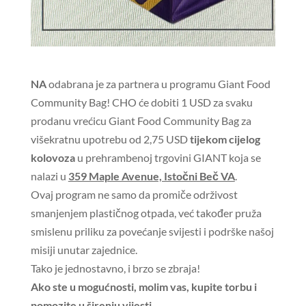
NA
odabrana je za partnera u programu Giant Food
Community Bag! CHO će dobiti 1 USD za svaku
prodanu vrećicu Giant Food Community Bag za
višekratnu upotrebu od 2,75 USD
tijekom cijelog
kolovoza
u prehrambenoj trgovini GIANT koja se
nalazi u
359 Maple Avenue, Istočni Beč VA
.
Ovaj program ne samo da promiče održivost
smanjenjem plastičnog otpada, već također pruža
smislenu priliku za povećanje svijesti i podrške našoj
misiji unutar zajednice.
Tako je jednostavno, i brzo se zbraja!
Ako ste u mogućnosti, molim vas, kupite torbu i
pomozite u širenju vijesti.