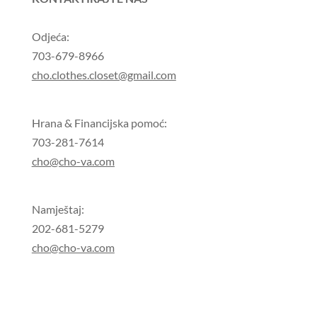
Odjeća:
703-679-8966
cho.clothes.closet@gmail.com
Hrana & Financijska pomoć:
703-281-7614
cho@cho-va.com
Namještaj:
202-681-5279
cho@cho-va.com