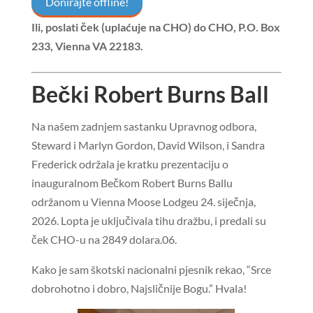
Donirajte offline!
Ili, poslati ček (uplaćuje na CHO) do
CHO, P.O. Box
233, Vienna VA 22183
.
Bečki Robert Burns Ball
Na našem zadnjem sastanku Upravnog odbora,
Steward i Marlyn Gordon, David Wilson, i Sandra
Frederick održala je kratku prezentaciju o
inauguralnom Bečkom Robert Burns Ballu
održanom u Vienna Moose Lodgeu 24. siječnja,
2026. Lopta je uključivala tihu dražbu, i predali su
ček CHO-u na 2849 dolara.06.
Kako je sam škotski nacionalni pjesnik rekao, “Srce
dobrohotno i dobro, Najsličnije Bogu.” Hvala!