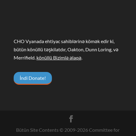
CHO Vyanada ehtiyac sahiblərinə kömək edir ki,
bütün könüllü təşkilatdır, Oakton, Dunn Loring, və
Merrifield.
könüllü Bizimlə əlaqə
.
İndi Donate!
Bütün Site Contents © 2009-
2026
Committee for