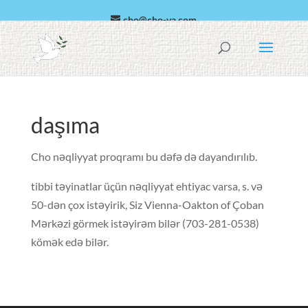
cho@cho-va.com
ərəb
Español
daşıma
Cho nəqliyyat proqramı bu dəfə də dayandırılıb.
tibbi təyinatlar üçün nəqliyyat ehtiyac varsa, s. və
50-dən çox istəyirik, Siz Vienna-Oakton of Çoban
Mərkəzi görmek istəyirəm bilər
(703-281-0538)
kömək edə bilər.