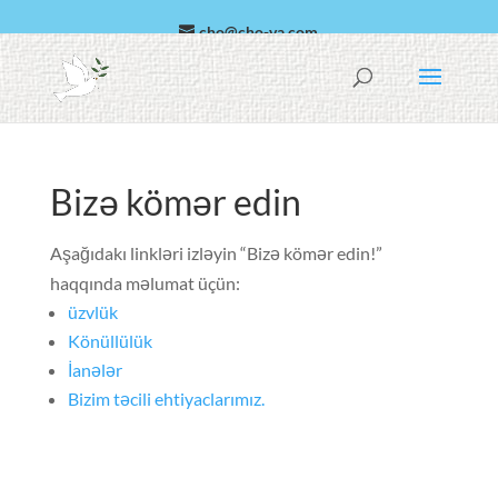
cho@cho-va.com
ərəb
Español
Bizə kömər edin
Aşağıdakı linkləri izləyin “Bizə kömər edin!”
haqqında məlumat üçün:
üzvlük
Könüllülük
İanələr
Bizim təcili ehtiyaclarımız.