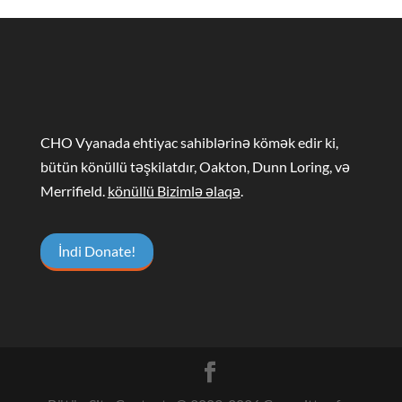
CHO Vyanada ehtiyac sahiblərinə kömək edir ki,
bütün könüllü təşkilatdır, Oakton, Dunn Loring, və
Merrifield.
könüllü Bizimlə əlaqə
.
İndi Donate!