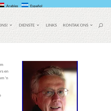
Arabies
Español
ONS!
DIENSTE
LINKS
KONTAK ONS
om
ers en
om 'n
e