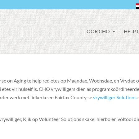
F
OOR CHO
HELP 
A
C
E
B
O
O
K
 se on Aging te help red etes op Maandae, Woensdae, en Vrydae 
ei etes vir hulself is. CHO vrywilligers dien as programkoördineerd
der werk met lidkerke en Fairfax County se
vrywilliger Solutions
rywilliger, Klik op Volunteer Solutions skakel hierbo en voltooi di