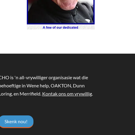
CHO is 'n all-vrywilliger organisasie wat die
behoeftige in Wene help, OAKTON, Dunn
Loring, en Merrifield.
Kontak ons ​​om vrywillig
.
Skenk nou!