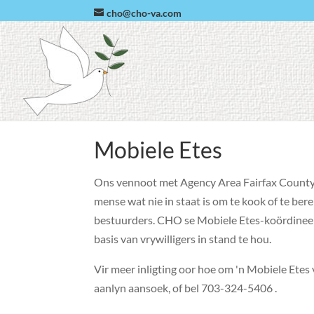
cho@cho-va.com
Mobiele Etes
Ons vennoot met Agency Area Fairfax County
mense wat nie in staat is om te kook of te ber
bestuurders. CHO se Mobiele Etes-koördineer
basis van vrywilligers in stand te hou.
Vir meer inligting oor hoe om 'n Mobiele Etes v
aanlyn aansoek, of bel 703-324-5406 .