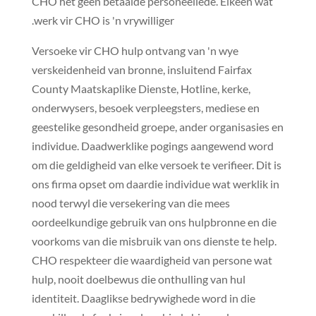
CHO het geen betaalde personeellede. Elkeen wat
werk vir CHO is 'n vrywilliger.
Versoeke vir CHO hulp ontvang van 'n wye
verskeidenheid van bronne, insluitend Fairfax
County Maatskaplike Dienste, Hotline, kerke,
onderwysers, besoek verpleegsters, mediese en
geestelike gesondheid groepe, ander organisasies en
individue. Daadwerklike pogings aangewend word
om die geldigheid van elke versoek te verifieer. Dit is
ons firma opset om daardie individue wat werklik in
nood terwyl die versekering van die mees
oordeelkundige gebruik van ons hulpbronne en die
voorkoms van die misbruik van ons dienste te help.
CHO respekteer die waardigheid van persone wat
hulp, nooit doelbewus die onthulling van hul
identiteit. Daaglikse bedrywighede word in die