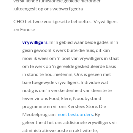
verskillende funksionele gebiede hieronder
uiteengesit op ons webwerf gedra.
CHO het twee voortgesette behoeftes: Vrywilligers
en Fondse.
vrywilligers
. In 'n gebied waar beide gades in 'n
gesin gewoonlik werk buite die huis, dit kan
moeilik wees om 'n poel van vrywilligers in staat
om te werk op 'n gereelde geskeduleerde basis
in stand te hou. nietemin, Ons is geseën met
baie toegewyde vrywilligers. Individue wat
nodig is om 'n verskeidenheid van dienste te
lewer vir ons Food, klere, Noodbystand
programme en vir ons Kersfees Store. Die
Meubelprogram
moet bestuurders
. By
geleentheid het ons addisionele vrywilligers vir
administratiewe poste en aktiwiteite;