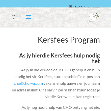
cho@cho-va.com
Arabies
Español
Kersfees Program
As jy hierdie Kersfees hulp nodig
het
As jy in die verlede deur CHO gehelp is en hulp
nodig het vir Kersfees, stuur asseblief 'n e-pos aan
cho@cho-va.com
vakansiehulp aanvra en jou naam
en adres insluit. Ons sal vir jou 'n brief stuur sodat jy
vir die Kerswinkel kan registreer.
As jy nog nooit hulp van CHO ontvang het nie,