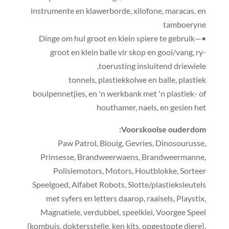
instrumente en klawerborde, xilofone, maracas, en
tamboeryne
•Dinge om hul groot en klein spiere te gebruik—
groot en klein balle vir skop en gooi/vang, ry-
toerusting insluitend driewiele,
tonnels, plastiekkolwe en balle, plastiek
boulpennetjies, en 'n werkbank met 'n plastiek- of
houthamer, naels, en gesien het
Voorskoolse ouderdom:
Paw Patrol, Blouig, Gevries, Dinosourusse,
Prinsesse, Brandweerwaens, Brandweermanne,
Polisiemotors, Motors, Houtblokke, Sorteer
Speelgoed, Alfabet Robots, Slotte/plastieksleutels
met syfers en letters daarop, raaisels, Playstix,
Magnatiele, verdubbel, speelklei, Voorgee Speel
(kombuis, doktersstelle, ken kits, opgestopte diere),