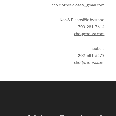
cho.clothes.closet@gmail.com
Kos & Finansiële bystand:
703-281-7614
cho@cho-va.com
meubels:
202-681-5279
cho@cho-va.com