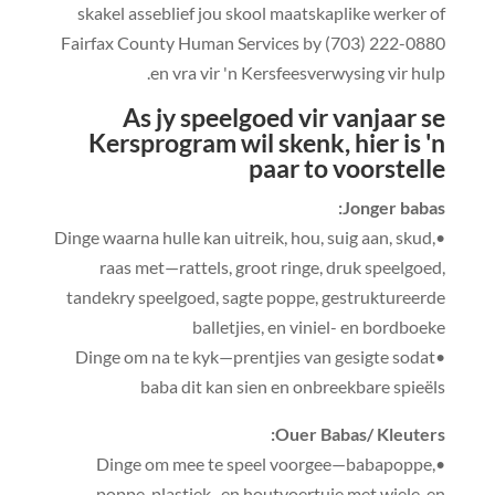
skakel asseblief jou skool maatskaplike werker of
Fairfax County Human Services by (703) 222-0880
en vra vir 'n Kersfeesverwysing vir hulp.
As jy speelgoed vir vanjaar se
Kersprogram wil skenk, hier is 'n
paar t
o voorstelle
Jonger babas:
•Dinge waarna hulle kan uitreik, hou, suig aan, skud,
raas met—rattels, groot ringe, druk speelgoed,
tandekry speelgoed, sagte poppe, gestruktureerde
balletjies, en viniel- en bordboeke
•Dinge om na te kyk—prentjies van gesigte sodat
baba dit kan sien en onbreekbare spieëls
Ouer Babas/ Kleuters:
•Dinge om mee te speel voorgee—babapoppe,
poppe, plastiek- en houtvoertuie met wiele, en