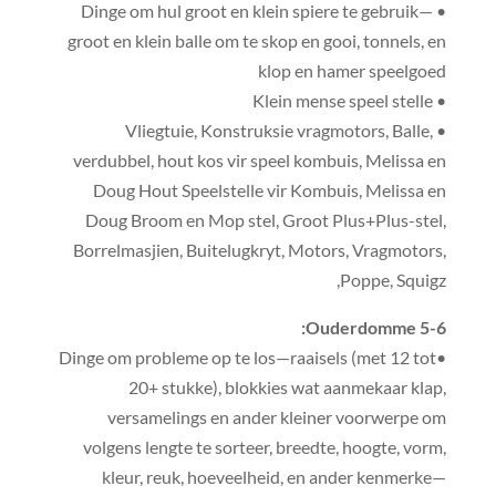
• Dinge om hul groot en klein spiere te gebruik—
groot en klein balle om te skop en gooi, tonnels, en
klop en hamer speelgoed
• Klein mense speel stelle
• Vliegtuie, Konstruksie vragmotors, Balle,
verdubbel, hout kos vir speel kombuis, Melissa en
Doug Hout Speelstelle vir Kombuis, Melissa en
Doug Broom en Mop stel, Groot Plus+Plus-stel,
Borrelmasjien, Buitelugkryt, Motors, Vragmotors,
Poppe, Squigz,
Ouderdomme 5-6:
•Dinge om probleme op te los—raaisels (met 12 tot
20+ stukke), blokkies wat aanmekaar klap,
versamelings en ander kleiner voorwerpe om
volgens lengte te sorteer, breedte, hoogte, vorm,
kleur, reuk, hoeveelheid, en ander kenmerke—