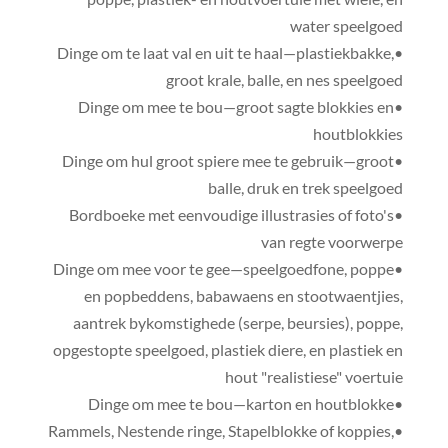
water speelgoed
•Dinge om te laat val en uit te haal—plastiekbakke,
groot krale, balle, en nes speelgoed
•Dinge om mee te bou—groot sagte blokkies en
houtblokkies
•Dinge om hul groot spiere mee te gebruik—groot
balle, druk en trek speelgoed
•Bordboeke met eenvoudige illustrasies of foto's
van regte voorwerpe
•Dinge om mee voor te gee—speelgoedfone, poppe
en popbeddens, babawaens en stootwaentjies,
aantrek bykomstighede (serpe, beursies), poppe,
opgestopte speelgoed, plastiek diere, en plastiek en
hout "realistiese" voertuie
•Dinge om mee te bou—karton en houtblokke
•Rammels, Nestende ringe, Stapelblokke of koppies,