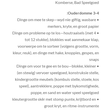
Komberse, Bad Speelgoed
Ouderdomme 3-4:
• Dinge om mee te skep—wyd nie-giftig, wasbare
merkers, kryte, en groot papier
• Dinge om probleme op te los—houtraaisels (met 4
tot 12 stukke), blokkies wat aanmekaar klap,
voorwerpe om te sorteer (volgens grootte, vorm,
kleur, reuk), en dinge met hake, knoppies, gespes, en
snaps
• Dinge om voor te gee en te bou—blokke, kleiner
(en stewig) vervoer speelgoed, konstruksie stelle,
kindergrootte meubels (kombuis stelle, stoele, kos
speel), aantrekklere, poppe met bykomstighede,
poppe, en sand en water speel speelgoed
• kleutergrootte skêr met stomp punte, krijtbord en
groot kryt, en ritme-instrumente