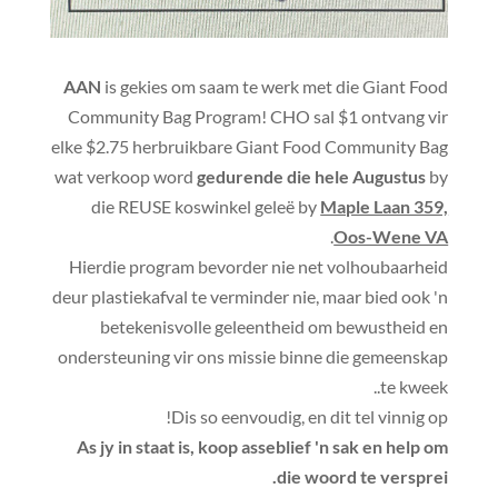
AAN
is gekies om saam te werk met die Giant Food
Community Bag Program! CHO sal $1 ontvang vir
elke $2.75 herbruikbare Giant Food Community Bag
wat verkoop word
gedurende die hele Augustus
by
die REUSE koswinkel geleë by
Maple Laan 359,
.
Oos-Wene VA
Hierdie program bevorder nie net volhoubaarheid
deur plastiekafval te verminder nie, maar bied ook 'n
betekenisvolle geleentheid om bewustheid en
ondersteuning vir ons missie binne die gemeenskap
te kweek..
Dis so eenvoudig, en dit tel vinnig op!
As jy in staat is, koop asseblief 'n sak en help om
die woord te versprei.