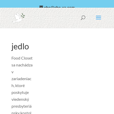
cho@cho-va.com
arabčina
Español
jedlo
Food Closet
sa nachádza
v
zariadeniac
h, ktoré
poskytuje
viedenský
presbyteriá
nsky kostol