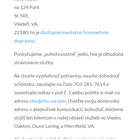
na 124 Park
St. NIE,
Viedeň, VA,
22180; to je
dostupné mestskou hromadnou
dopravou
.
Poskytujeme „pohotovostné“ jedlo, Nie je dlhodobá
stravovacie služby.
Ak chcete vyzdvihnúť potraviny, musíte dohodnúť
schôdzku; zavolajte na číslo 703-281-7614 a
zanechajte odkaz v poli č. 1 alebo pošlite e-mail na
adresu
cho@cho-va.com
. Uveďte svoju domovskú
adresu v akejkoľvek komunikácii; bohužiaľ, môžeme
slúžiť len klientom v našej oblasti služieb vo Viedni,
Oakton, Dunn Loring, a Merrifield, VA.