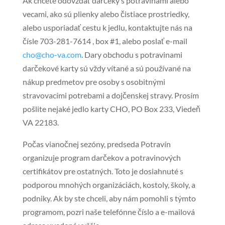
Ak chcete odovzdať darčeky s potravinami alebo
vecami, ako sú plienky alebo čistiace prostriedky,
alebo usporiadať cestu k jedlu, kontaktujte nás na
čísle 703-281-7614 , box #1, alebo poslať e-mail
cho@cho-va.com
. Dary obchodu s potravinami
darčekové karty sú vždy vítané a sú používané na
nákup predmetov pre osoby s osobitnými
stravovacími potrebami a dojčenskej stravy. Prosím
pošlite nejaké jedlo karty CHO, PO Box 233, Viedeň
VA 22183.
Počas vianočnej sezóny, predseda Potravín
organizuje program darčekov a potravinových
certifikátov pre ostatných. Toto je dosiahnuté s
podporou mnohých organizáciách, kostoly, školy, a
podniky. Ak by ste chceli, aby nám pomohli s týmto
programom, pozri naše telefónne číslo a e-mailová