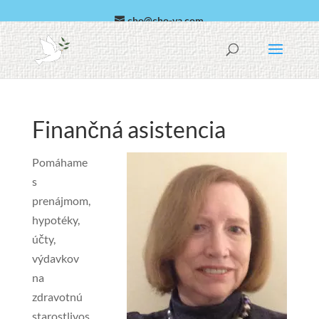
cho@cho-va.com
arabčina
Español
Finančná asistencia
Pomáhame
s
prenájmom,
hypotéky,
účty,
výdavkov
na
zdravotnú
starostlivos