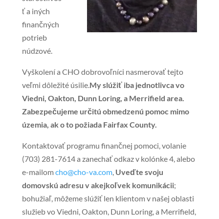
ť a iných
finančných
potrieb
núdzové.
Vyškolení a CHO dobrovoľníci nasmerovať tejto
veľmi dôležité úsilie.
My slúžiť iba jednotlivca vo
Viedni, Oakton, Dunn Loring, a Merrifield area.
Zabezpečujeme určitú obmedzenú pomoc mimo
územia, ak o to požiada Fairfax County.
Kontaktovať programu finančnej pomoci, volanie
(703) 281-7614 a zanechať odkaz v kolónke 4, alebo
e-mailom
cho@cho-va.com
,
Uveďte svoju
domovskú adresu v akejkoľvek komunikácii
;
bohužiaľ, môžeme slúžiť len klientom v našej oblasti
služieb vo Viedni, Oakton, Dunn Loring, a Merrifield,