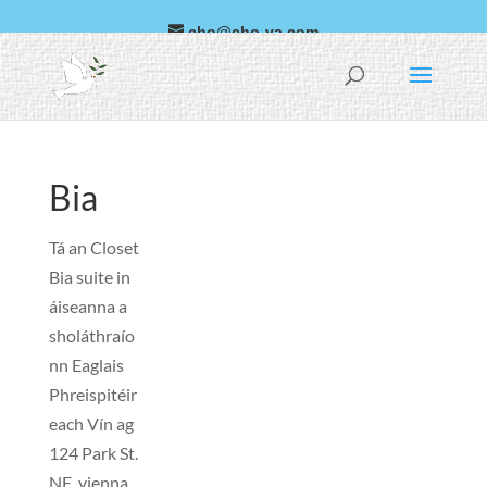
cho@cho-va.com
Araibis
español
Bia
Tá an Closet
Bia suite in
áiseanna a
sholáthraío
nn Eaglais
Phreispitéir
each Vín ag
124 Park St.
NE, vienna,