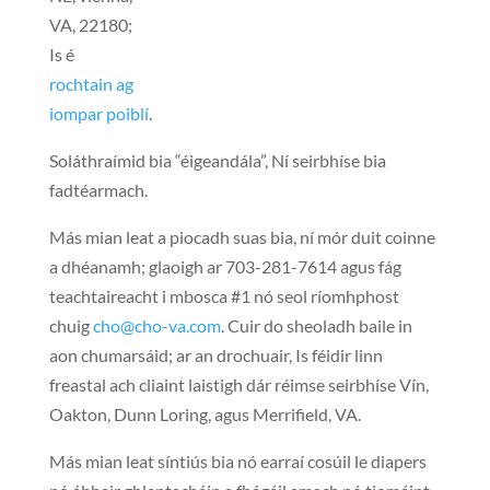
VA, 22180;
Is é
rochtain ag
iompar poiblí
.
Soláthraímid bia “éigeandála”, Ní seirbhíse bia
fadtéarmach.
Más mian leat a piocadh suas bia, ní mór duit coinne
a dhéanamh; glaoigh ar 703-281-7614 agus fág
teachtaireacht i mbosca #1 nó seol ríomhphost
chuig
cho@cho-va.com
. Cuir do sheoladh baile in
aon chumarsáid; ar an drochuair, Is féidir linn
freastal ach cliaint laistigh dár réimse seirbhíse Vín,
Oakton, Dunn Loring, agus Merrifield, VA.
Más mian leat síntiús bia nó earraí cosúil le diapers