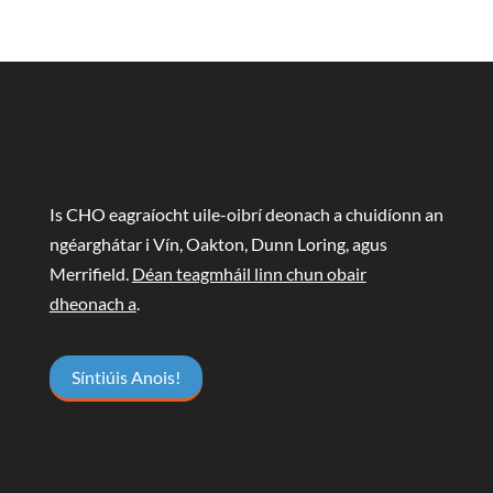
Is CHO eagraíocht uile-oibrí deonach a chuidíonn an
ngéarghátar i Vín, Oakton, Dunn Loring, agus
Merrifield.
Déan teagmháil linn chun obair
dheonach a
.
Síntiúis Anois!