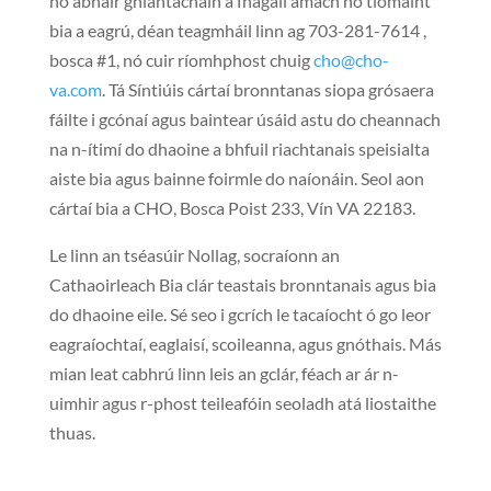
nó ábhair ghlantacháin a fhágáil amach nó tiomáint
bia a eagrú, déan teagmháil linn ag 703-281-7614 ,
bosca #1, nó cuir ríomhphost chuig
cho@cho-
va.com
. Tá Síntiúis cártaí bronntanas siopa grósaera
fáilte i gcónaí agus baintear úsáid astu do cheannach
na n-ítimí do dhaoine a bhfuil riachtanais speisialta
aiste bia agus bainne foirmle do naíonáin. Seol aon
cártaí bia a CHO, Bosca Poist 233, Vín VA 22183.
Le linn an tséasúir Nollag, socraíonn an
Cathaoirleach Bia clár teastais bronntanais agus bia
do dhaoine eile. Sé seo i gcrích le tacaíocht ó go leor
eagraíochtaí, eaglaisí, scoileanna, agus gnóthais. Más
mian leat cabhrú linn leis an gclár, féach ar ár n-
uimhir agus r-phost teileafóin seoladh atá liostaithe
thuas.