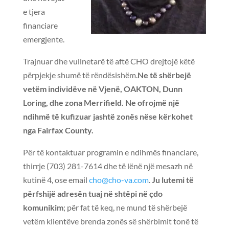
e tjera
financiare
emergjente.
Trajnuar dhe vullnetarë të aftë CHO drejtojë këtë
përpjekje shumë të rëndësishëm.
Ne të shërbejë
vetëm individëve në Vjenë, OAKTON, Dunn
Loring, dhe zona Merrifield. Ne ofrojmë një
ndihmë të kufizuar jashtë zonës nëse kërkohet
nga Fairfax County.
Për të kontaktuar programin e ndihmës financiare,
thirrje (703) 281-7614 dhe të lënë një mesazh në
kutinë 4, ose email
cho@cho-va.com
.
Ju lutemi të
përfshijë adresën tuaj në shtëpi në çdo
komunikim
; për fat të keq, ne mund të shërbejë
vetëm klientëve brenda zonës së shërbimit tonë të