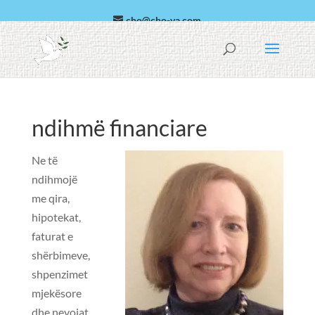
cho@cho-va.com
arab
Español
ndihmë financiare
Ne të
ndihmojë
me qira,
hipotekat,
faturat e
shërbimeve,
shpenzimet
mjekësore
dhe nevojat