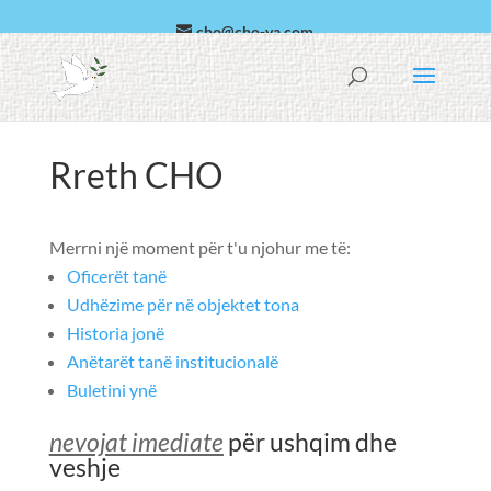
cho@cho-va.com
arab
Español
Rreth CHO
Merrni një moment për t'u njohur me të:
Oficerët tanë
Udhëzime për në objektet tona
Historia jonë
Anëtarët tanë institucionalë
Buletini ynë
nevojat imediate
për ushqim dhe
veshje