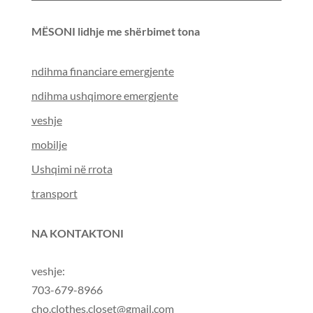
MËSONI lidhje me shërbimet tona
ndihma financiare emergjente
ndihma ushqimore emergjente
veshje
mobilje
Ushqimi në rrota
transport
NA KONTAKTONI
veshje:
703-679-8966
cho.clothes.closet@gmail.com