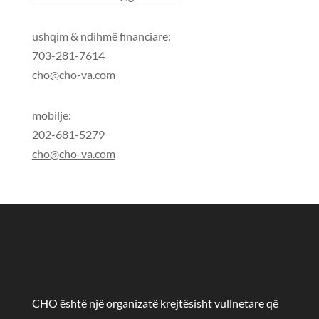
ushqim & ndihmë financiare:
703-281-7614
cho@cho-va.com
mobilje:
202-681-5279
cho@cho-va.com
CHO është një organizatë krejtësisht vullnetare që