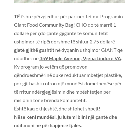
TË
është përzgjedhur për partneritet me Programin
Giant Food Community Bag! CHO do të marrë 1
dollarë për çdo çantë gjigante të komunitetit
ushqimor të ripërdorshme të shitur 2,75 dollarë
gjatë gjithë gushtit
në dyqanin ushqimor GIANT që
ndodhet në
359 Maple Avenue, Vjena Lindore VA
.
Ky program jo vetëm që promovon
qëndrueshmërinë duke reduktuar mbetjet plastike,
por gjithashtu ofron një mundësi domethënëse për
të rritur ndërgjegjësimin dhe mbështetjen për
misionin tonë brenda komunitetit.
Është kaq e thjeshtë, dhe shtohet shpejt!
Nëse keni mundësi, ju lutemi blini një çantë dhe
ndihmoni në përhapjen e fjalës.