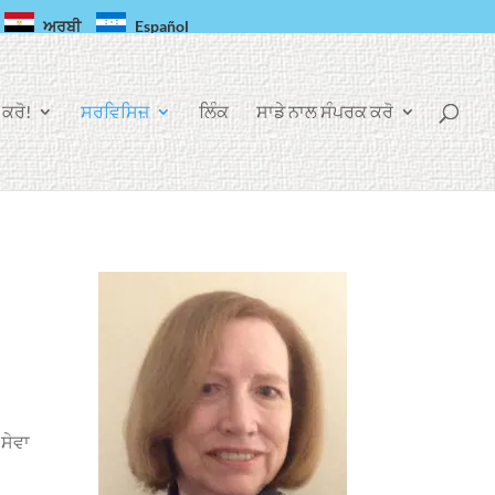
ਅਰਬੀ
Español
ਕਰੋ!
ਸਰਵਿਸਿਜ਼
ਲਿੰਕ
ਸਾਡੇ ਨਾਲ ਸੰਪਰਕ ਕਰੋ
 ਸੇਵਾ