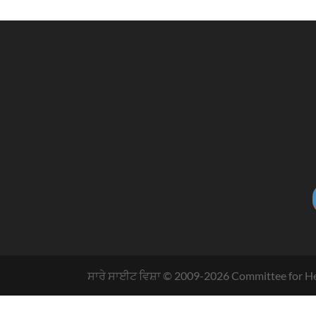
ਸਾਰੇ ਸਾਈਟ ਵਿਸ਼ਾ © 2009-
2026
Committee for He