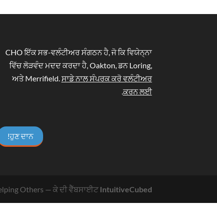
CHO ਇੱਕ ਸਭ-ਵਲੰਟੀਅਰ ਸੰਗਠਨ ਹੈ, ਜੋ ਕਿ ਵਿਯੇਨ੍ਨਾ
ਵਿੱਚ ਲੋੜਵੰਦ ਮਦਦ ਕਰਦਾ ਹੈ, Oakton, ਡਨ Loring,
ਅਤੇ Merrifield.
ਸਾਡੇ ਨਾਲ ਸੰਪਰਕ ਕਰੋ ਵਲੰਟੀਅਰ
.
ਕਰਨ ਲਈ
ਹੁਣ ਦਾਨ!
lping Others
— ਕੇ ਦੀ ਵੈੱਬਸਾਈਟ
IntuitiveCubed