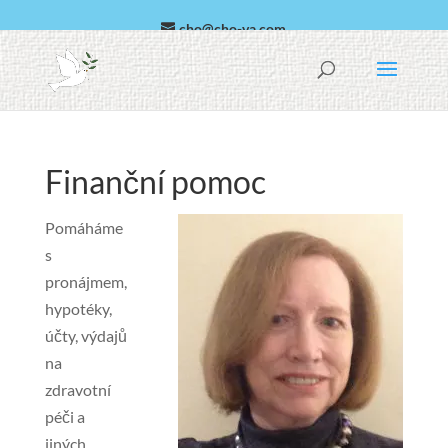
cho@cho-va.com
arabština
Español
Finanční pomoc
Pomáháme
s
pronájmem,
hypotéky,
účty, výdajů
na
zdravotní
péči a
jiných