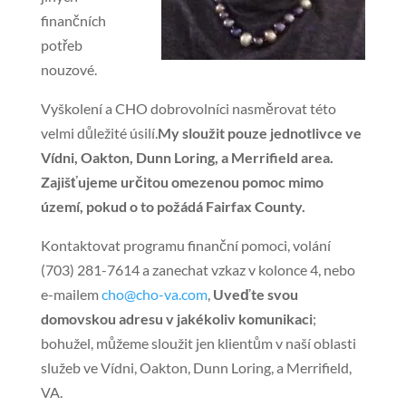
finančních
potřeb
nouzové.
Vyškolení a CHO dobrovolníci nasměrovat této
velmi důležité úsilí.
My sloužit pouze jednotlivce ve
Vídni, Oakton, Dunn Loring, a Merrifield area.
Zajišťujeme určitou omezenou pomoc mimo
území, pokud o to požádá Fairfax County.
Kontaktovat programu finanční pomoci, volání
(703) 281-7614 a zanechat vzkaz v kolonce 4, nebo
e-mailem
cho@cho-va.com
,
Uveďte svou
domovskou adresu v jakékoliv komunikaci
;
bohužel, můžeme sloužit jen klientům v naší oblasti
služeb ve Vídni, Oakton, Dunn Loring, a Merrifield,
VA.