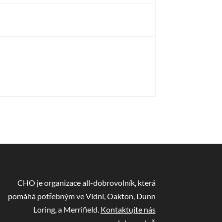
CHO je organizace all-dobrovolník, která
pomáhá potřebným ve Vídni, Oakton, Dunn
Loring, a Merrifield.
Kontaktujte nás