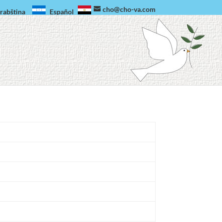
cho@cho-va.com
rabština
Español