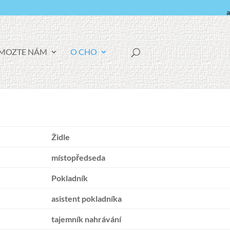
a
F
MOZTE NÁM!
O CHO
A
C
E
B
O
O
K
Židle
místopředseda
Pokladník
asistent pokladníka
tajemník nahrávání