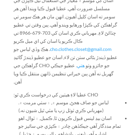
اسان کي موسم ۾ معيار جي استعمال ٿيل ڪپڙن جي
مسلسل ضرورت آهي. عطيا قبول ڪيا ويندا آهن هر
سومر ته اسان کليل آهيون. انهن مان هر هڪ سومر تي
گراهڪن کي ڪپڙا ورهايو ويندو آهي. ٻين وقتن تي عطيو
ڇڏائڻ لاءِ, مهرباني ڪري اسان کي 703-679-8966 تي
ڪال ڪريو يا اسان کي اي ميل ڪريو
cho.clothes.closet@gmail.com
. هڪ وڏي لباس جو
عطيو ڏيندڙ بڻائي سٺن تن لاء, اسان جو عطيو ڏيندڙ گائيڊ
جو جائزو وٺو
هتي
. عطيو جيڪي CHO گراهڪن جي
گهربل نه آهن ٻين خيراتي تنظيمن ڏانهن منتقل ڪيا ويا
آهن.
CHO عطيا لاءِ هيٺين کي درخواست ڪري ٿو:
️ لباس جو صاف هجڻ, موسم ۾, ۽ سٺي مرمت ۾.
(مھرباني ڪري ٽوٽل زپ يا مٽي ٿيل شيون نه.)
️ اسان بيڊ لينس قبول ڪريون ٿا, ڪمبل, ۽ ٽوال. اهو
تمام مددگار آهي جيڪڏهن چادر ۽ ڪپڙي جي سائيز جو
اشارو آهي (يعني. بادشاهه, راڻي, پورو, ۽ جڙيل).