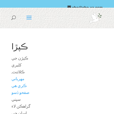
cho@cho-va.com
عربي
ڊائونلوڊ
ڪپڙا
ڪپڙن جي
کليري
ڪلائنٽ,
مهرباني
ڪري هي
صفحو ڏسو
سڀني
گراهڪن لاء
اسان جي