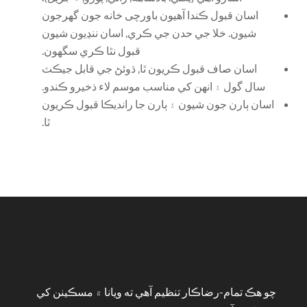
️ اسان قبول ڪندا آهيون باورچی خانه جون گهرجون
شيون. خلا جي حدن جي ڪري, اسان ننڍيون شيون
قبول نٿا ڪري سگهون.
اسان صاف قبول ڪريون ٿا, ڌوئڻ جي قابل جيڪٽ
سال گول ۽ انهن کي مناسب موسم لاء ذخيرو ڪندو.
️ اسان ٻارن جون شيون ۽ ٻارن جا رانديڪا قبول ڪريون
ٿا.
چو هڪ تمام-رضاڪار تنظيم آهي ته ويانا ۾ مسڪينن کي