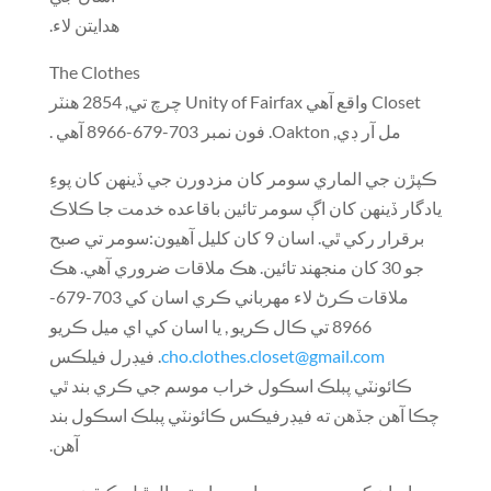
هدايتن لاء.
The Clothes
Closet واقع آهي Unity of Fairfax چرچ تي, 2854 هنٽر
مل آر ڊي, Oakton. فون نمبر 703-679-8966 آهي .
ڪپڙن جي الماري سومر کان مزدورن جي ڏينهن کان پوءِ
يادگار ڏينهن کان اڳ سومر تائين باقاعده خدمت جا ڪلاڪ
برقرار رکي ٿي. اسان 9 کان کليل آهيون:سومر تي صبح
جو 30 کان منجھند تائين. هڪ ملاقات ضروري آهي. هڪ
ملاقات ڪرڻ لاء مهرباني ڪري اسان کي 703-679-
8966 تي ڪال ڪريو , يا اسان کي اي ميل ڪريو
cho.clothes.closet@gmail.com
. فيڊرل فيلڪس
ڪائونٽي پبلڪ اسڪول خراب موسم جي ڪري بند ٿي
چڪا آهن جڏهن ته فيڊرفيڪس ڪائونٽي پبلڪ اسڪول بند
آهن.