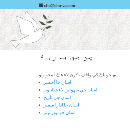
cho@cho-va.com
چو جي باري ۾
پنهنجو پاڻ کي واقف ڪرڻ لاء هڪ لمحو وٺو:
اسان جا آفيسر
اسان جي سهولتن لاء هدايتون
اسان جي تاريخ
اسان جا ادارا ميمبر
اسان جو نيوز ليٽر