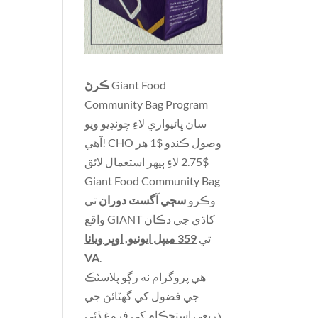
Giant Food
ڪرڻ
Community Bag Program
سان ڀائيواري لاءِ چونڊيو ويو
آهي! CHO وصول ڪندو $1 هر
$2.75 لاءِ ٻيهر استعمال لائق
Giant Food Community Bag
وڪرو
سڄي آگسٽ دوران
تي
واقع GIANT کاڌي جي دڪان
تي
359 ميپل ايونيو, اوڀر ويانا
VA
.
هي پروگرام نه رڳو پلاسٽڪ
جي فضول کي گهٽائڻ جي
ذريعي استحڪام کي فروغ ڏئي