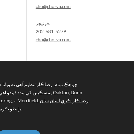
cho@cho-va.com
فرنيچر:
202-681-5279
cho@cho-va.com
چو هڪ تمام-رضاڪار تنظيم آهي ته ويانا ۾
مسڪينن کي مدد ڏيندو آھي., akton, Dunn
رضاڪار ڪري اسان سان
Loring, ۽ Merrifield.
.
رابطو ڪريو