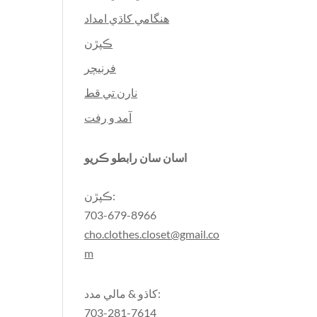
هنگامي کاڌي امداد
ڪپڙن
فرنيچر
نارن تي قط
آمد و رفت
اسان سان رابطو ڪريو
ڪپڙن:
703-679-8966
cho.clothes.closet@gmail.co
m
کاڌو & مالي مدد:
703-281-7614