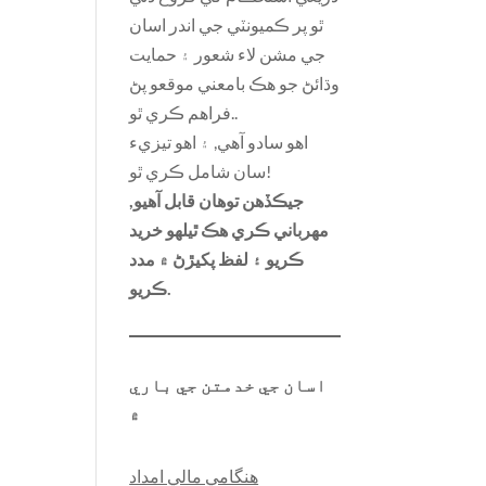
ٿو پر ڪميونٽي جي اندر اسان
جي مشن لاء شعور ۽ حمايت
وڌائڻ جو هڪ بامعني موقعو پڻ
فراهم ڪري ٿو..
اهو سادو آهي, ۽ اهو تيزيء
سان شامل ڪري ٿو!
جيڪڏهن توهان قابل آهيو,
مهرباني ڪري هڪ ٿيلهو خريد
ڪريو ۽ لفظ پکيڙڻ ۾ مدد
ڪريو.
اسان جي خدمتن جي باري
۾
هنگامي مالي امداد