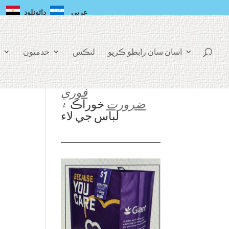
عربي
ڊائونلوڊ
اسان سان رابطو ڪريو
لنڪس
خدمتون
فوري
ضرورت
خوراڪ ۽
لباس جي لاء