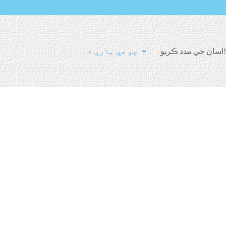
ڪ
اسان جي مدد ڪريو!
چو جي باري ۾
ر
ي
و