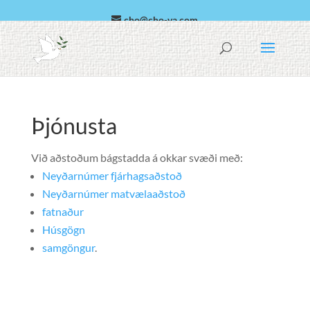
cho@cho-va.com
Arabic
Español
Þjónusta
Við aðstoðum bágstadda á okkar svæði með:
Neyðarnúmer fjárhagsaðstoð
Neyðarnúmer matvælaaðstoð
fatnaður
Húsgögn
samgöngur
.