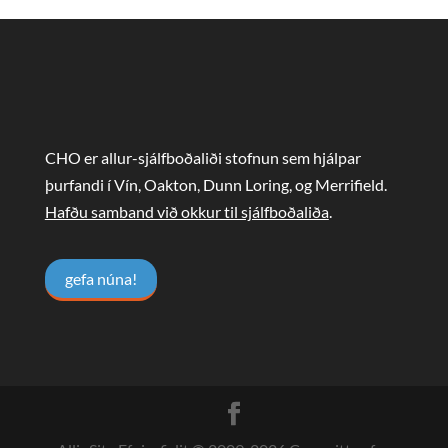
CHO er allur-sjálfboðaliði stofnun sem hjálpar
þurfandi í Vín, Oakton, Dunn Loring, og Merrifield.
Hafðu samband við okkur til sjálfboðaliða
.
gefa núna!