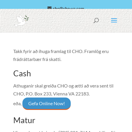
cho@cho-va.com
Arabic
Español
Takk fyrir að íhuga framlag til CHO. Framlög eru
frádráttarbær frá skatti.
Cash
Athuganir skal greiða CHO og ætti að vera sent til
CHO, P.O. Box 233, Vienna VA 22183
.
eða,
Gefa Online Now!
Matur