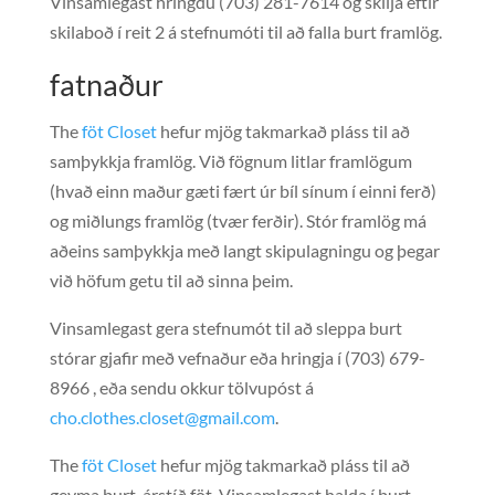
Vinsamlegast hringdu (703) 281-7614 og skilja eftir
skilaboð í reit 2 á stefnumóti til að falla burt framlög.
fatnaður
The
föt Closet
hefur mjög takmarkað pláss til að
samþykkja framlög. Við fögnum litlar framlögum
(hvað einn maður gæti fært úr bíl sínum í einni ferð)
og miðlungs framlög (tvær ferðir). Stór framlög má
aðeins samþykkja með langt skipulagningu og þegar
við höfum getu til að sinna þeim.
Vinsamlegast gera stefnumót til að sleppa burt
stórar gjafir með vefnaður eða hringja í (703) 679-
8966 , eða sendu okkur tölvupóst á
cho.clothes.closet@gmail.com
.
The
föt Closet
hefur mjög takmarkað pláss til að
geyma burt-árstíð föt. Vinsamlegast halda í burt-