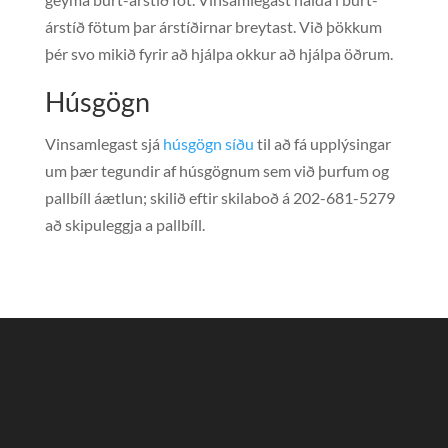
árstíð fötum þar árstíðirnar breytast. Við þökkum
þér svo mikið fyrir að hjálpa okkur að hjálpa öðrum.
Húsgögn
Vinsamlegast sjá
húsgögn síðu
til að fá upplýsingar
um þær tegundir af húsgögnum sem við þurfum og
pallbíll áætlun; skilið eftir skilaboð á 202-681-5279
að skipuleggja a pallbíll.