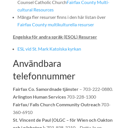
Counsel Catholic Church
Fairfax County Multi-
cultural Resources
Många fler resurser finns i den här listan över
Fairfax County multikulturella resurser
Engelska för andra språk (ESOL) Resurser
ESL vid St. Mark Katolska kyrkan
Användbara
telefonnummer
Fairfax Co. Samordnade tjänster
– 703-222-0880.
Arlington Human Services
703-228-1300
Fairfax/ Falls Church Community Outreach
703-
360-6910
St. Vincent de Paul (OLGC – för Wien och Oakton
och i närheten ):
703-938-3210 – Detta är en