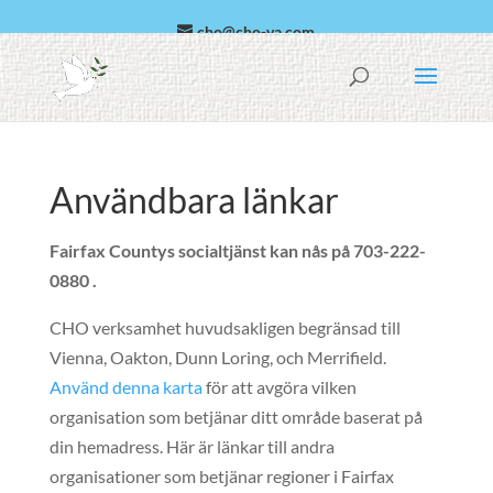
cho@cho-va.com
Arabiska
Español
Användbara länkar
Fairfax Countys socialtjänst kan nås på 703-222-
0880 .
CHO verksamhet huvudsakligen begränsad till
Vienna
,
Oakton
,
Dunn Loring
, och
Merrifield
.
Använd denna karta
för att avgöra vilken
organisation som betjänar ditt område baserat på
din hemadress. Här är länkar till andra
organisationer som betjänar regioner i Fairfax