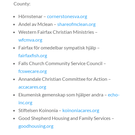
County:
Hörnstenar –
cornerstonesva.org
Andel av Mclean –
shareofmclean.org
Western Fairfax Christian Ministries –
wfcmva.org
Fairfax för omedelbar sympatisk hjälp –
fairfaxfish.org
Falls Church Community Service Council –
fcswecare.org
Annandale Christian Committee for Action –
accacares.org
Ekumenisk gemenskap som hjälper andra –
echo-
inc.org
Stiftelsen Koinonia –
koinoniacares.org
Good Shepherd Housing and Family Services –
goodhousing.org