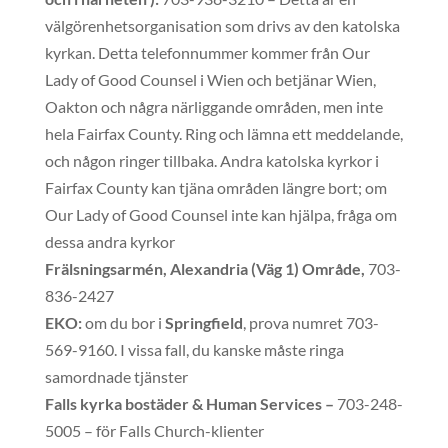
välgörenhetsorganisation som drivs av den katolska
kyrkan. Detta telefonnummer kommer från Our
Lady of Good Counsel i Wien och betjänar Wien,
Oakton och några närliggande områden, men inte
hela Fairfax County. Ring och lämna ett meddelande,
och någon ringer tillbaka. Andra katolska kyrkor i
Fairfax County kan tjäna områden längre bort; om
Our Lady of Good Counsel inte kan hjälpa, fråga om
dessa andra kyrkor
Frälsningsarmén, Alexandria (Väg 1) Område,
703-
836-2427
EKO:
om du bor i
Springfield
, prova numret 703-
569-9160. I vissa fall, du kanske måste ringa
samordnade tjänster
Falls kyrka bostäder & Human Services –
703-248-
5005 – för Falls Church-klienter