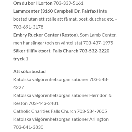
Om du bor i Lorton
703-339-5161
Lammcenter (3160 Campbell Dr. Fairfax)
inte
bostad utan ett ställe att få mat, post, duschar, etc. –
703-691-3178
Embry Rucker Center (Reston).
Som Lamb Center,
men har sängar (och en väntelista) 703-437-1975
Säker tillflyktsort, Falls Church 703-532-3220
tryck 1
Att söka bostad
Katolska välgörenhetsorganisationer 703-548-
4227
Katolska välgörenhetsorganisationer Herndon &
Reston 703-443-2481
Catholic Charities Falls Church 703-534-9805
Katolska välgörenhetsorganisationer Arlington
703-841-3830