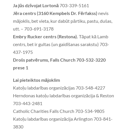
Ja jūs dzīvojat Lortonā
703-339-5161
Jēra centrs (3160 Kempbels Dr. Fērfakss)
nevis
mājoklis, bet vieta, kur dabūt pārtiku, pastu, dušas,
utt. – 703-691-3178
Embry Rucker centrs (Restona).
Tāpat kā Lamb
centrs, bet ir gultas (un gaidīšanas sarakstu) 703-
437-1975
Drošs patvērums, Falls Church 703-532-3220
prese 1
Lai pieteiktos mājoklim
Katoļu labdarības organizācijas 703-548-4227
Herndonas katoļu labdarības organizācija & Reston
703-443-2481
Catholic Charities Falls Church 703-534-9805
Katoļu labdarības organizācija Arlington 703-841-
3830