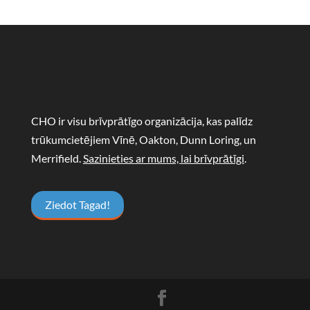
CHO ir visu brīvprātīgo organizācija, kas palīdz
trūkumcietējiem Vīnē, Oakton, Dunn Loring, un
Merrifield.
Sazinieties ar mums, lai brīvprātīgi
.
Ziedot Tagad!