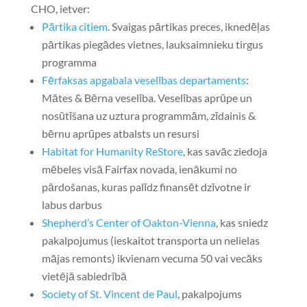
CHO, ietver:
Pārtika citiem
. Svaigas pārtikas preces, iknedēļas
pārtikas piegādes vietnes, lauksaimnieku tirgus
programma
Fērfaksas apgabala veselības departaments
:
Mātes & Bērna veselība. Veselības aprūpe un
nosūtīšana uz uztura programmām, zīdainis &
bērnu aprūpes atbalsts un resursi
Habitat for Humanity ReStore
, kas savāc ziedoja
mēbeles visā Fairfax novada, ienākumi no
pārdošanas, kuras palīdz finansēt dzīvotne ir
labus darbus
Shepherd’s Center of Oakton-Vienna
, kas sniedz
pakalpojumus (ieskaitot transporta un nelielas
mājas remonts) ikvienam vecuma 50 vai vecāks
vietējā sabiedrībā
Society of St. Vincent de Paul
, pakalpojums