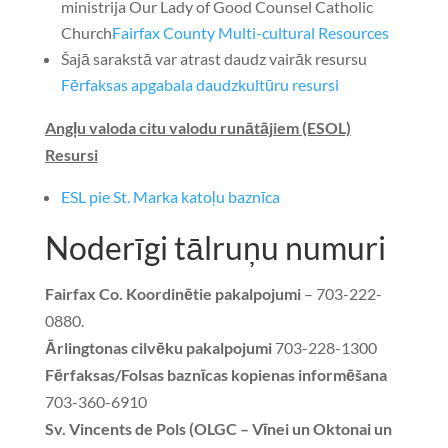
ministrija
Our Lady of Good Counsel Catholic
Church
Fairfax County Multi-cultural Resources
Šajā sarakstā var atrast daudz vairāk resursu
Fērfaksas apgabala daudzkultūru resursi
Angļu valoda citu valodu runātājiem (ESOL)
Resursi
ESL pie St. Marka katoļu baznīca
Noderīgi tālruņu numuri
Fairfax Co. Koordinētie pakalpojumi
– 703-222-
0880.
Ārlingtonas cilvēku pakalpojumi
703-228-1300
Fērfaksas/Folsas baznīcas kopienas informēšana
703-360-6910
Sv. Vincents de Pols (OLGC – Vīnei un Oktonai un