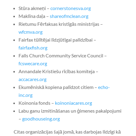
Stūra akmeņi –
cornerstonesva.org
Maklīna daļa –
shareofmclean.org
Rietumu Fērfaksas kristīgās ministrijas –
wfcmva.org
Fairfax tūlītējai līdzjūtīgai palīdzībai –
fairfaxfish.org
Falls Church Community Service Council –
fcswecare.org
Annandale Kristiešu rīcības komiteja –
accacares.org
Ekumēniskā kopiena palīdzot citiem –
echo-
inc.org
Koinonia fonds –
koinoniacares.org
Labu ganu izmitināšanas un ģimenes pakalpojumi
–
goodhouseing.org
Citas organizācijas šajā jomā, kas darbojas līdzīgi kā