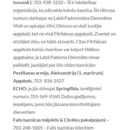
tuvumā ):
703-938-3210 – Šī ir labdarības
organizācija, ko pārvalda katoļu baznīca. Šis tālruņa
numurs darbojas no Labā Padomnieka Dievmātes
Vīnē un apkalpo Vīni, Oktona un daži tuvējie
apgabali, bet ne visā Fērfaksas apgabalā. Zvaniet un
atstājiet ziņu, un kāds atzvanīs. Citas Fērfaksas
apgabala katoļu baznīcas var kalpot tālākos
apgabalos; ja Labā Padoma Dievmāte nevar
palīdzēt, jautājiet par šīm citām baznīcām
Pestīšanas armija, Aleksandrija (1. maršruts)
Apgabals,
703- 836-2427
ECHO:
ja jūs dzīvojat
Springfīlda
, izmēģiniet
numuru 703-569-9160. Dažos gadījumos,
iespējams, jums būs jāzvana koordinētajiem
dienestiem
Falls baznīcas mājoklis & Cilvēku pakalpojumi –
703-248-5005 – Falls baznīcas klientiem