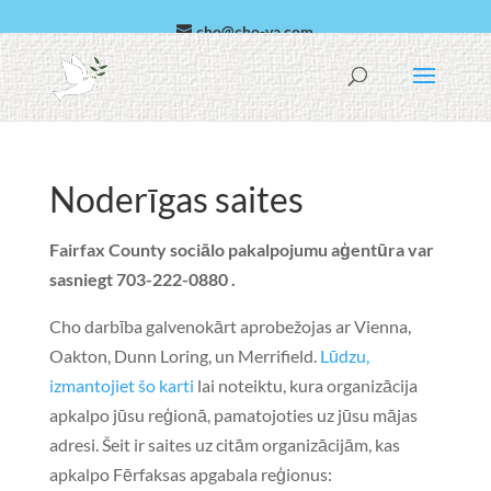
cho@cho-va.com
arābu
español
Noderīgas saites
Fairfax County sociālo pakalpojumu aģentūra var
sasniegt 703-222-0880 .
Cho darbība galvenokārt aprobežojas ar
Vienna
,
Oakton
,
Dunn Loring
, un
Merrifield
.
Lūdzu,
izmantojiet šo karti
lai noteiktu, kura organizācija
apkalpo jūsu reģionā, pamatojoties uz jūsu mājas
adresi. Šeit ir saites uz citām organizācijām, kas
apkalpo Fērfaksas apgabala reģionus: