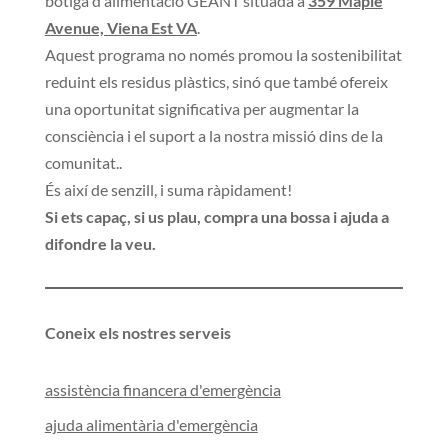
botiga d'alimentació GEANT situada a
359 Maple
Avenue, Viena Est VA
.
Aquest programa no només promou la sostenibilitat
reduint els residus plàstics, sinó que també ofereix
una oportunitat significativa per augmentar la
consciència i el suport a la nostra missió dins de la
comunitat..
És així de senzill, i suma ràpidament!
Si ets capaç, si us plau, compra una bossa i ajuda a
difondre la veu.
Coneix els nostres serveis
assistència financera d'emergència
ajuda alimentària d'emergència