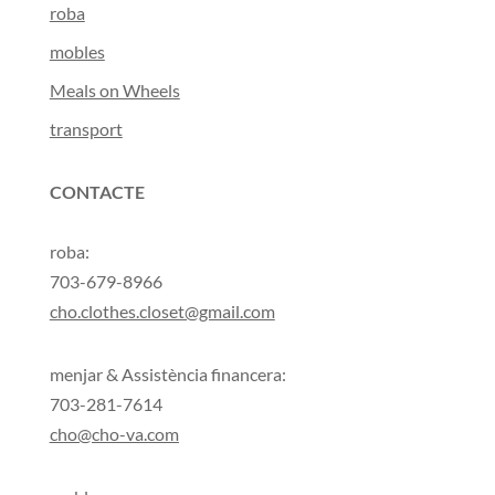
roba
mobles
Meals on Wheels
transport
CONTACTE
roba:
703-679-8966
cho.clothes.closet@gmail.com
menjar & Assistència financera:
703-281-7614
cho@cho-va.com