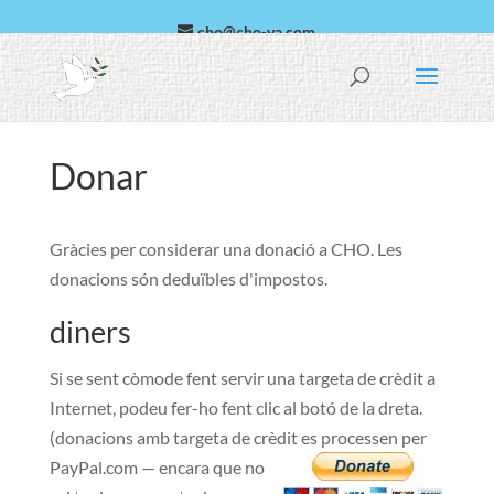
cho@cho-va.com
àrab
espanyol
Donar
Gràcies per considerar una donació a CHO. Les
donacions són deduïbles d'impostos.
diners
Si se sent còmode fent servir una targeta de crèdit a
Internet, podeu fer-ho fent clic al botó de la dreta.
(donacions amb targeta de crèdit es processen
per
PayPal.com — encara que no