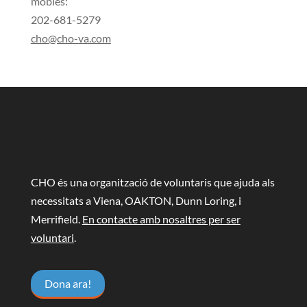
mobles:
202-681-5279
cho@cho-va.com
CHO és una organització de voluntaris que ajuda als
necessitats a Viena, OAKTON, Dunn Loring, i
Merrifield.
En contacte amb nosaltres per ser
voluntari
.
Dona ara!